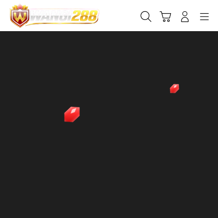
Skip
to
Cari
Troli
Login
Navigation
content