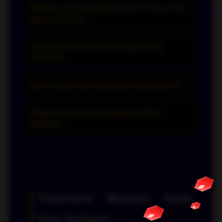
Slot Jackpot adalah situs slot online resmi
Berapa winrate permainan di situs slot
dan terpercaya di Indonesia dengan
gacor hari ini?
pilihan permainan terlengkap. Situs ini
Slot Jackpot bekerja sama dengan provider
dijamin aman karena telah mengantongi
Layanan transaksi apa saja yang
resmi seperti slot88 untuk menghadirkan
lisensi resmi PAGCOR.
tersedia?
permainan slot gacor hari ini gampang
Tersedia layanan pelanggan profesional
menang dengan winrate hingga 99.8%.
Bonus apa saja yang bisa didapatkan?
serta transaksi via Bank dan E-wallet 24
jam nonstop tanpa hambatan, lengkap
Pemain dapat menikmati berbagai promo
Bagaimana cara mengakses Slot
dengan fitur VIP untuk member setia.
menarik seperti Bonus Deposit Harian,
Jackpot?
Cashback Mingguan, Komisi Rollingan,
Cukup ketik Slot Jackpot di pencarian
hingga Bonus Loyalty Point.
Google lewat perangkat smartphone,
tablet, atau komputer Anda akan
menemukan link resmi kami.
Testimoni Member Setia
Slot Jackpot