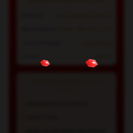
PENAWARAN TERBAIK DI Slot Jackpot
🔥
Win Rate
98.9% GAMPANG JACKPOT
💳
Sistem Deposit
E-Wallet, QRIS, Bank Lokal
⚡
Layanan Pelanggan
24 Jam Online
📱
Lisensi
PAGCOR
PENAWARAN TERBAIK DI Slot
Jackpot
BONUS DEPOSIT 8% (PGSOFT)
LOYALTY POINT
DOWNLOAD APK BONUS FREESPIN 20X