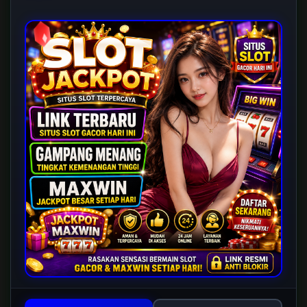
setianya, serta telah mengantongi lisensi resmi
dari PAGCOR sebagai rekomendasi situs
slot
online terupdate dan paling canggih saat ini.
Untuk menghadirkan pengalaman bermain tingkat
tinggi, kami juga bekerja sama secara resmi
dengan provider ternama slot88 guna menyajikan
permainan
slot gampang menang
dengan
persentase winrate mencapai 99.8%. Jadi jangan
ragu lagi, segera bergabung bersama Slot Jackpot
dan raih kesempatan memenangkan hadiah
jackpot bernilai ratusan juta hingga miliaran rupiah
setiap hari. Kami selalu berkomitmen memberikan
deretan keuntungan melimpah melalui berbagai
tawaran promo bonus terbaik, seperti bonus
deposit harian, bonus cashback mingguan, bonus