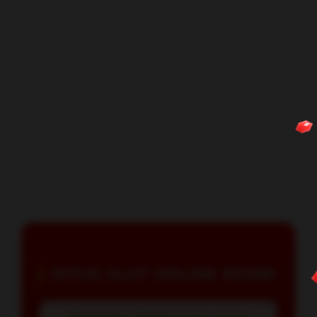
Slot Jackpot : Link
Terbaru Situs Slot Gacor
Hari Ini Gampang Menang
Maxwin
SITUS SLOT ONLINE RESMI