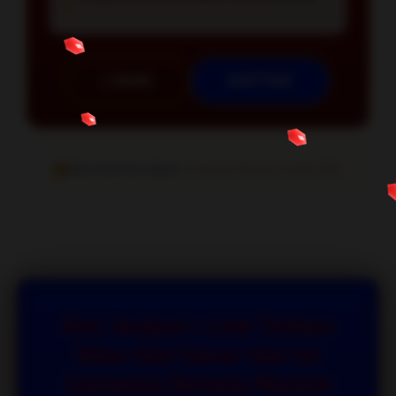
LOGIN
DAFTAR
Situs Slot Gacor Resmi :
Gampang Menang Terbaik 2026.
Layer Popup Close
Slot Jackpot : Link Terbaru
Situs Slot Gacor Hari Ini
Gampang Menang Maxwin