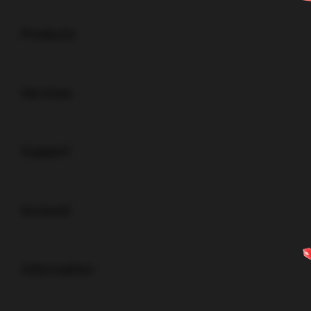
Buka
Footer Navigation
Products
Buka
Services
Buka
Support
Buka
Account
Buka
Information
Buka