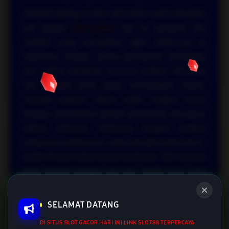
Selamat datang di situs slot online resmi penyedia
link terbaru
slot gacor
hari ini bersama Slot
Jackpot yang merupakan agen terpercaya di
indonesia dengan pilihan permainan terlengkap
dan paling gampang menang jackpot. Bersama
Slot Jackpot anda dapat mewujudkan impian
menjadi jutawan dalam waktu singkat hanya
dengan memainkan deretan permainan slot gacor
pilihan terfavorit. Didukung dengan fasilitas
pelayanan profesional, serta transaksi bank dan e-
wallet 24 jam online tanpa hambatan. Slot Jackpot
telah terbukti sebagai link situs slot88 resmi yang
konsisten memberikan sensasi kemenangan
jackpot maxwin hingga ke tingkat maksimal,
SELAMAT DATANG
lengkap dengan ketersediaan fitur VIP paling
DI SITUS SLOT GACOR HARI INI LINK SLOT88 TERPERCAYA
mutakhir untuk memanjakan seluruh member