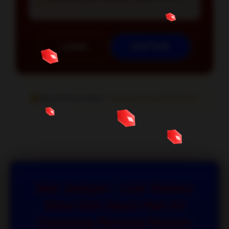
LOGIN
DAFTAR
Situs Slot Gacor Resmi :
Gampang Menang Terbaik 2026.
Layer Popup Close
Slot Jackpot : Link Terbaru
Situs Slot Gacor Hari Ini
Gampang Menang Maxwin