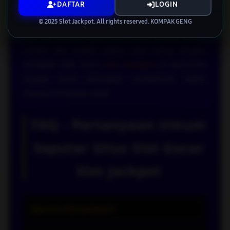
DAFTAR
LOGIN
komisi rollingan, hingga bonus loyalty point yang
sangat menguntungkan bagi para pemain. Situs
© 2025 Slot Jackpot. All rights reserved. KOMPAK GENG
slot Slot Jackpot dapat anda akses dengan sangat
mudah dan praktis kapan saja cukup dengan
mengetik kata kunci
Slot Jackpot
di pencarian
Google lewat perangkat smartphone, tablet,
maupun komputer anda.
FAQ - Pertanyaan Umum
Seputar Situs Slot Gacor
Slot Jackpot
Apa itu Slot Jackpot?