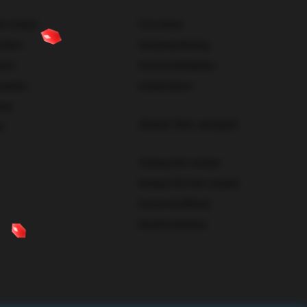
t Jackpot
Fitur Akses
n Baru
Gampang Menang
ord
Aturan & Kebijakan
ansaksi
Kontak Resmi
kasi
About Slot Jackpot
P
Tentang Slot Jackpot
Kenapa Pilih Slot Jackpot
Partner & Affiliate
Brand & Identitas