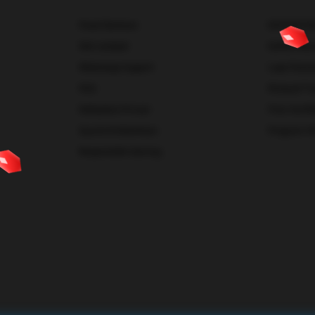
Pusat Bantuan
DAFTAR Slo
Slot Jackpot
Daftar Aku
WhatsApp Support
Lupa Passw
FAQ
Riwayat Tr
Kebijakan Privasi
Fitur Verifi
Syarat & Ketentuan
Program VI
Responsible Gaming