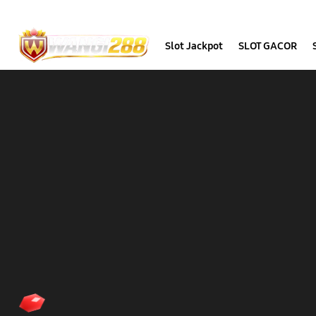
Skip
to
content
Slot Jackpot
SLOT GACOR