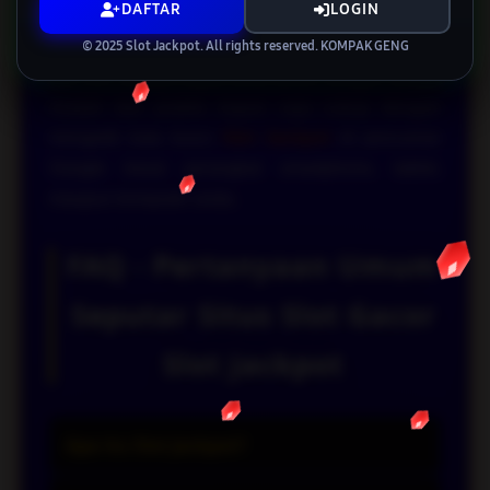
DAFTAR
LOGIN
komisi rollingan, hingga bonus loyalty point yang
sangat menguntungkan bagi para pemain. Situs
© 2025 Slot Jackpot. All rights reserved. KOMPAK GENG
slot Slot Jackpot dapat anda akses dengan sangat
mudah dan praktis kapan saja cukup dengan
mengetik kata kunci
Slot Jackpot
di pencarian
Google lewat perangkat smartphone, tablet,
maupun komputer anda.
FAQ - Pertanyaan Umum
Seputar Situs Slot Gacor
Slot Jackpot
Apa itu Slot Jackpot?