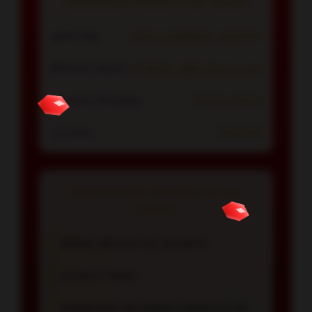
PENAWARAN TERBAIK DI Slot Jackpot
🔥
Win Rate
98.9% GAMPANG JACKPOT
💳
Sistem Deposit
E-Wallet, QRIS, Bank Lokal
⚡
Layanan Pelanggan
24 Jam Online
📱
Lisensi
PAGCOR
PENAWARAN TERBAIK DI Slot
Jackpot
BONUS DEPOSIT 8% (PGSOFT)
LOYALTY POINT
DOWNLOAD APK BONUS FREESPIN 20X