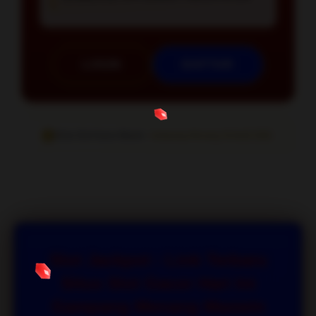
LOGIN
DAFTAR
Situs Slot Gacor Resmi :
Gampang Menang Terbaik 2026.
Layer Popup Close
Slot Jackpot : Link Terbaru
Situs Slot Gacor Hari Ini
Gampang Menang Maxwin