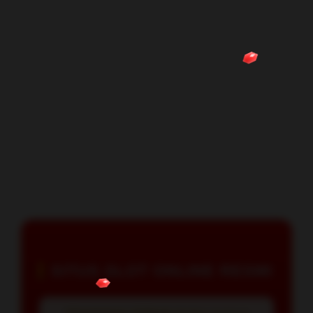
Slot Jackpot : Link
Terbaru Situs Slot Gacor
Hari Ini Gampang Menang
Maxwin
SITUS SLOT ONLINE RESMI