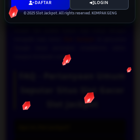
DAFTAR
LOGIN
komisi rollingan, hingga bonus loyalty point yang
sangat menguntungkan bagi para pemain. Situs
© 2025 Slot Jackpot. All rights reserved. KOMPAK GENG
slot Slot Jackpot dapat anda akses dengan sangat
mudah dan praktis kapan saja cukup dengan
mengetik kata kunci
Slot Jackpot
di pencarian
Google lewat perangkat smartphone, tablet,
maupun komputer anda.
FAQ - Pertanyaan Umum
Seputar Situs Slot Gacor
Slot Jackpot
Apa itu Slot Jackpot?