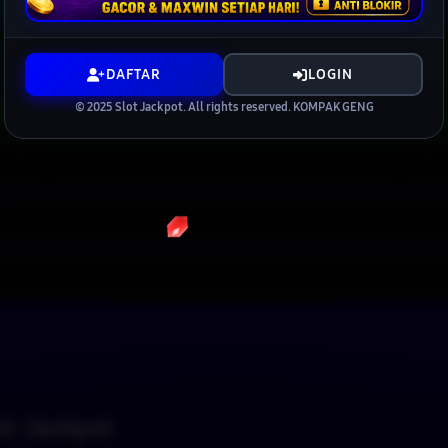
DAFTAR
LOGIN
dan terpercaya di Indonesia dengan pilihan permainan te
 hari ini?
© 2025 Slot Jackpot. All rights reserved. KOMPAK GENG
esmi seperti slot88 untuk menghadirkan permainan slot 
 transaksi via Bank dan E-wallet 24 jam nonstop tanpa ha
ik seperti Bonus Deposit Harian, Cashback Mingguan, Komi
 lewat perangkat smartphone, tablet, atau komputer Anda 
ot Jackpot