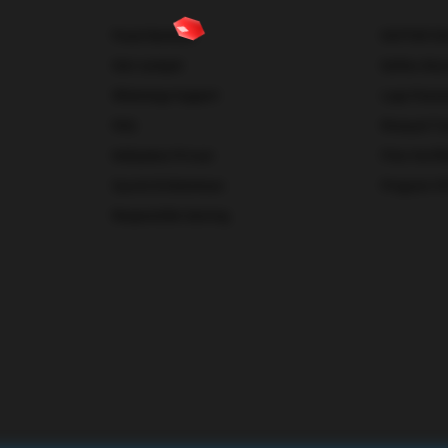
Pusat Bantuan
DAFTAR Slo
Slot Jackpot
Daftar Aku
WhatsApp Support
Lupa Passw
FAQ
Riwayat Tr
Kebijakan Privasi
Fitur Verifi
Syarat & Ketentuan
Program VI
Responsible Gaming