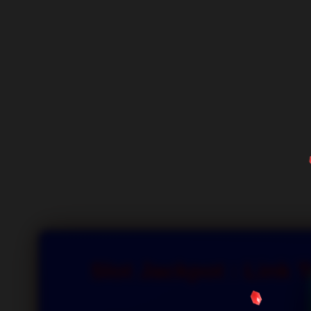
Layer Popup Close
Slot Jackpot : Link