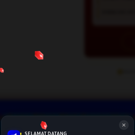
DOWNLOAD APK
Situs S
 Terbaru Situs Slot Gacor Har
Maxwin
SELAMAT DATANG