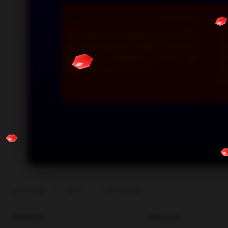
★
Budi P. — Surabaya
★★★★☆
Siska M. 
ng
Proses deposit dan withdraw super cepat!
Sistem lis
an
Bebas transaksi pakai E-wallet 24 jam penuh
tenang pas 
ung
tanpa drama. Pelayanan CS-nya juga
keamanan
sangat profesional dan ramah.
Recomended
aman.
SITUS SLOT
>
SLOT
>
SLOT GACOR
Footer Navigation
Products
Services