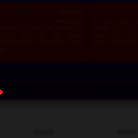
— Bandung
★★★★★
Hendra W. — Medan
ensi resmi dari PAGCOR bikin
Fitur VIP mantap banget, dapa
main. Nggak perlu khawatir soal
istimewa dan bonus melim
 dana atau data pribadi.
deposit harian dan cashbac
 banget buat yang cari situs
selalu cair tepat waktu!
© 2026 Slot Jackpot. All rights reserved.
Support
Account