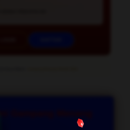
 BONUS FREESPIN 20X
LOGIN
DAFTAR
lot Gacor Resmi :
Gampang Menang Terbaik 2026.
i Ini Gampang Menang