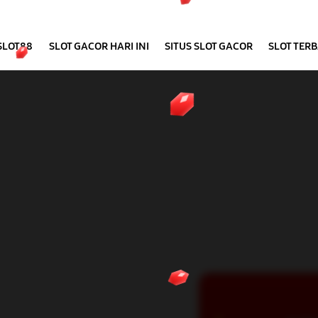
SLOT88
SLOT GACOR HARI INI
SITUS SLOT GACOR
SLOT TER
Slot Jack
Slot G