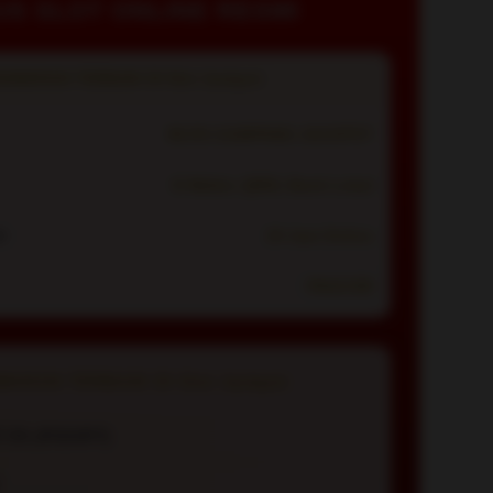
US SLOT ONLINE RESMI
AWARAN TERBAIK DI Slot Jackpot
98.9% GAMPANG JACKPOT
E-Wallet, QRIS, Bank Lokal
n
24 Jam Online
PAGCOR
ARAN TERBAIK DI Slot Jackpot
 8% (PGSOFT)