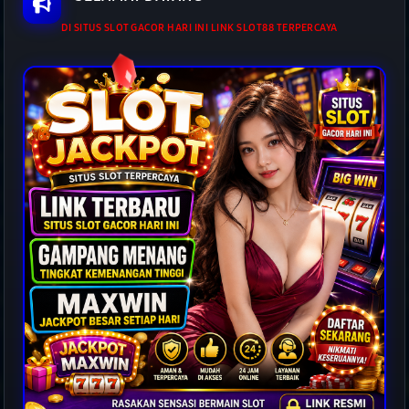
link terbaru
slot gacor
hari ini bersama Slot Jackpot yang mer
DI SITUS SLOT GACOR HARI INI LINK SLOT88 TERPERCAYA
g jackpot. Bersama Slot Jackpot anda dapat mewujudkan im
han terfavorit. Didukung dengan fasilitas pelayanan profesion
agai link situs slot88 resmi yang konsisten memberikan sen
paling mutakhir untuk memanjakan seluruh member setianya, 
 paling canggih saat ini.
tinggi, kami juga bekerja sama secara resmi dengan provid
capai 99.8%. Jadi jangan ragu lagi, segera bergabung bers
ran rupiah setiap hari. Kami selalu berkomitmen memberikan de
n, bonus cashback mingguan, bonus komisi rollingan, hingga b
 akses dengan sangat mudah dan praktis kapan saja cukup den
n komputer anda.
 Umum Seputar Situs Slot 