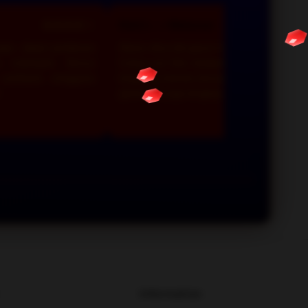
★★★★☆
Dewi L. — Makassar
★★★★★
A
t perlakuan
Akses situs slot gacor hari ini praktis banget.
Bo
pah. Bonus
Cukup cari Slot Jackpot di Google lewat HP,
b
k mingguan
langsung kebuka lancar tanpa lemot. Pilihan
J
game-nya juga lengkap banget.
ya
Information