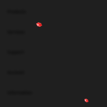
Buka
Footer Navigation
Products
Buka
Services
Buka
Support
Buka
Account
Buka
Information
Buka