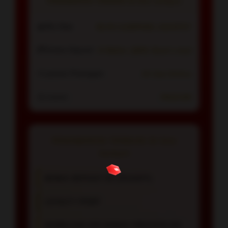
PENAWARAN TERBAIK DI Slot Jackpot
🔥
Win Rate
98.9% GAMPANG JACKPOT
💳
Sistem Deposit
E-Wallet, QRIS, Bank Lokal
⚡
Layanan Pelanggan
24 Jam Online
📱
Lisensi
PAGCOR
PENAWARAN TERBAIK DI Slot
Jackpot
BONUS DEPOSIT 8% (PGSOFT)
LOYALTY POINT
DOWNLOAD APK BONUS FREESPIN 20X