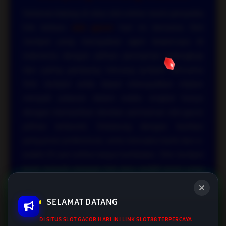
Selamat datang di situs slot online resmi penyedia
link terbaru
slot gacor
hari ini bersama Slot
Jackpot yang merupakan agen terpercaya di
indonesia dengan pilihan permainan terlengkap
dan paling gampang menang jackpot. Bersama
Slot Jackpot anda dapat mewujudkan impian
menjadi jutawan dalam waktu singkat hanya
dengan memainkan deretan permainan slot gacor
pilihan terfavorit. Didukung dengan fasilitas
pelayanan profesional, serta transaksi bank dan e-
wallet 24 jam online tanpa hambatan. Slot Jackpot
telah terbukti sebagai link situs slot88 resmi yang
konsisten memberikan sensasi kemenangan
jackpot maxwin hingga ke tingkat maksimal,
SELAMAT DATANG
lengkap dengan ketersediaan fitur VIP paling
DI SITUS SLOT GACOR HARI INI LINK SLOT88 TERPERCAYA
mutakhir untuk memanjakan seluruh member