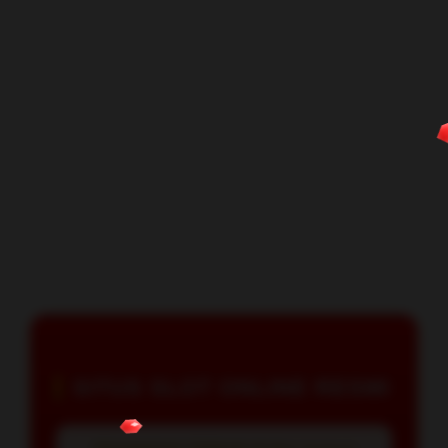
Slot Jackpot : Link
Terbaru Situs Slot Gacor
Hari Ini Gampang Menang
Maxwin
SITUS SLOT ONLINE RESMI