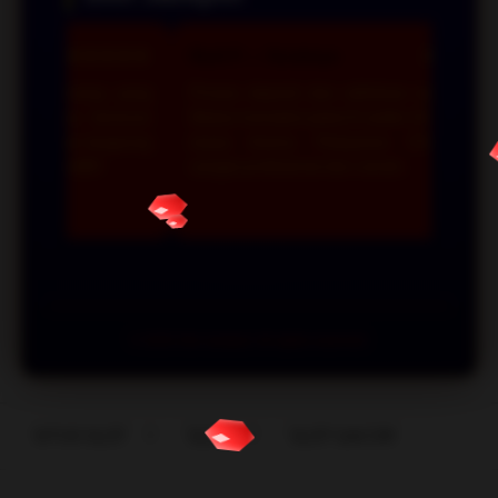
★★★★★
Budi P. — Surabaya
★★★★☆
pang menang yang
Proses deposit dan withdraw super cepat!
rate-nya beneran
Bebas transaksi pakai E-wallet 24 jam penuh
 sebentar langsung
tanpa drama. Pelayanan CS-nya juga
ame Slot88!
sangat profesional dan ramah.
© 2026 Slot Jackpot. All rights reserved.
SITUS SLOT
>
SLOT
>
SLOT GACOR