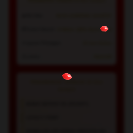
PENAWARAN TERBAIK DI Slot Jackpot
🔥
Win Rate
98.9% GAMPANG JACKPOT
💳
Sistem Deposit
E-Wallet, QRIS, Bank Lokal
⚡
Layanan Pelanggan
24 Jam Online
📱
Lisensi
PAGCOR
PENAWARAN TERBAIK DI Slot
Jackpot
BONUS DEPOSIT 8% (PGSOFT)
LOYALTY POINT
DOWNLOAD APK BONUS FREESPIN 20X