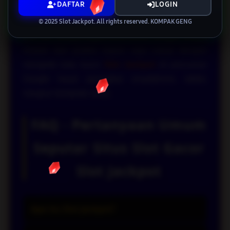
DAFTAR
LOGIN
komisi rollingan, hingga bonus loyalty point yang
sangat menguntungkan bagi para pemain. Situs
© 2025 Slot Jackpot. All rights reserved. KOMPAK GENG
slot Slot Jackpot dapat anda akses dengan sangat
mudah dan praktis kapan saja cukup dengan
mengetik kata kunci
Slot Jackpot
di pencarian
Google lewat perangkat smartphone, tablet,
maupun komputer anda.
FAQ - Pertanyaan Umum
Seputar Situs Slot Gacor
Slot Jackpot
Apa itu Slot Jackpot?