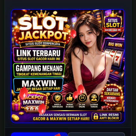
setianya, serta telah mengantongi lisensi resmi
dari PAGCOR sebagai rekomendasi situs
slot
online terupdate dan paling canggih saat ini.
Untuk menghadirkan pengalaman bermain tingkat
tinggi, kami juga bekerja sama secara resmi
dengan provider ternama slot88 guna menyajikan
permainan
slot gampang menang
dengan
persentase winrate mencapai 99.8%. Jadi jangan
ragu lagi, segera bergabung bersama Slot Jackpot
dan raih kesempatan memenangkan hadiah
jackpot bernilai ratusan juta hingga miliaran rupiah
setiap hari. Kami selalu berkomitmen memberikan
deretan keuntungan melimpah melalui berbagai
tawaran promo bonus terbaik, seperti bonus
deposit harian, bonus cashback mingguan, bonus