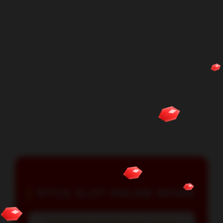
Slot Jackpot : Link
Terbaru Situs Slot Gacor
Hari Ini Gampang Menang
Maxwin
SITUS SLOT ONLINE RESMI