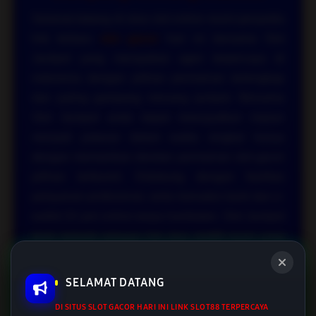
Selamat datang di situs slot online resmi penyedia
link terbaru
slot gacor
hari ini bersama Slot
Jackpot yang merupakan agen terpercaya di
indonesia dengan pilihan permainan terlengkap
dan paling gampang menang jackpot. Bersama
Slot Jackpot anda dapat mewujudkan impian
menjadi jutawan dalam waktu singkat hanya
dengan memainkan deretan permainan slot gacor
pilihan terfavorit. Didukung dengan fasilitas
pelayanan profesional, serta transaksi bank dan e-
wallet 24 jam online tanpa hambatan. Slot Jackpot
telah terbukti sebagai link situs slot88 resmi yang
konsisten memberikan sensasi kemenangan
jackpot maxwin hingga ke tingkat maksimal,
SELAMAT DATANG
lengkap dengan ketersediaan fitur VIP paling
DI SITUS SLOT GACOR HARI INI LINK SLOT88 TERPERCAYA
mutakhir untuk memanjakan seluruh member