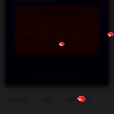
★★★★★
Budi P. — Surabaya
★★★★☆
ng menang yang
Proses deposit dan withdraw super cepat!
te-nya beneran
Bebas transaksi pakai E-wallet 24 jam penuh
ebentar langsung
tanpa drama. Pelayanan CS-nya juga
me Slot88!
sangat profesional dan ramah.
© 2026 Slot Jackpot. All rights reserved.
SITUS SLOT
>
SLOT
>
SLOT GACOR