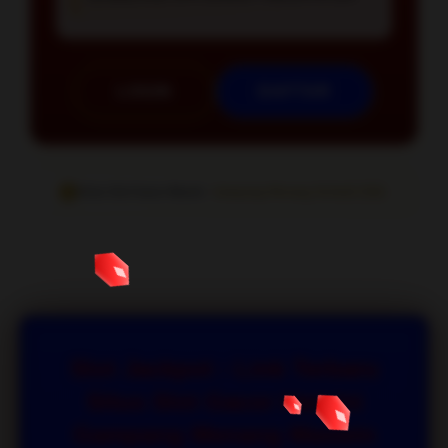
LOGIN
DAFTAR
Situs Slot Gacor Resmi :
Gampang Menang Terbaik 2026.
Layer Popup Close
Slot Jackpot : Link Terbaru
Situs Slot Gacor Hari Ini
Gampang Menang Maxwin