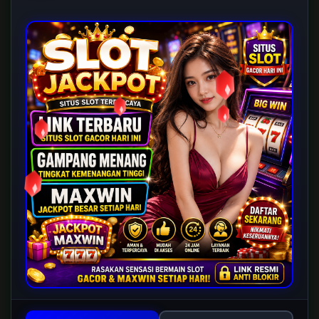
setianya, serta telah mengantongi lisensi resmi
dari PAGCOR sebagai rekomendasi situs
slot
online terupdate dan paling canggih saat ini.
Untuk menghadirkan pengalaman bermain tingkat
tinggi, kami juga bekerja sama secara resmi
dengan provider ternama slot88 guna menyajikan
permainan
slot gampang menang
dengan
persentase winrate mencapai 99.8%. Jadi jangan
ragu lagi, segera bergabung bersama Slot Jackpot
dan raih kesempatan memenangkan hadiah
jackpot bernilai ratusan juta hingga miliaran rupiah
setiap hari. Kami selalu berkomitmen memberikan
deretan keuntungan melimpah melalui berbagai
tawaran promo bonus terbaik, seperti bonus
deposit harian, bonus cashback mingguan, bonus