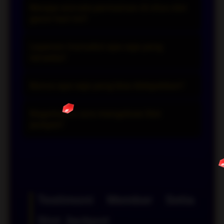
Slot Jackpot adalah situs slot online resmi
Berapa winrate permainan di situs slot
dan terpercaya di Indonesia dengan
gacor hari ini?
pilihan permainan terlengkap. Situs ini
Slot Jackpot bekerja sama dengan provider
dijamin aman karena telah mengantongi
Layanan transaksi apa saja yang
resmi seperti slot88 untuk menghadirkan
lisensi resmi PAGCOR.
tersedia?
permainan slot gacor hari ini gampang
Tersedia layanan pelanggan profesional
menang dengan winrate hingga 99.8%.
Bonus apa saja yang bisa didapatkan?
serta transaksi via Bank dan E-wallet 24
jam nonstop tanpa hambatan, lengkap
Pemain dapat menikmati berbagai promo
Bagaimana cara mengakses Slot
dengan fitur VIP untuk member setia.
menarik seperti Bonus Deposit Harian,
Jackpot?
Cashback Mingguan, Komisi Rollingan,
Cukup ketik Slot Jackpot di pencarian
hingga Bonus Loyalty Point.
Google lewat perangkat smartphone,
tablet, atau komputer Anda akan
menemukan link resmi kami.
Testimoni Member Setia
Slot Jackpot