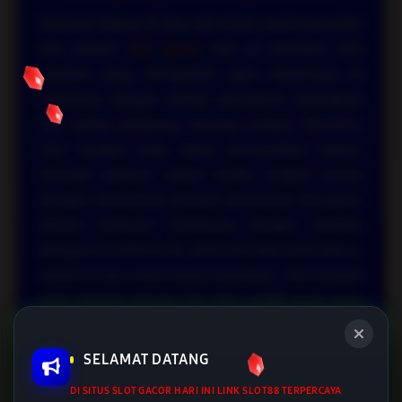
Selamat datang di situs slot online resmi penyedia
link terbaru
slot gacor
hari ini bersama Slot
Jackpot yang merupakan agen terpercaya di
indonesia dengan pilihan permainan terlengkap
dan paling gampang menang jackpot. Bersama
Slot Jackpot anda dapat mewujudkan impian
menjadi jutawan dalam waktu singkat hanya
dengan memainkan deretan permainan slot gacor
pilihan terfavorit. Didukung dengan fasilitas
pelayanan profesional, serta transaksi bank dan e-
wallet 24 jam online tanpa hambatan. Slot Jackpot
telah terbukti sebagai link situs slot88 resmi yang
konsisten memberikan sensasi kemenangan
jackpot maxwin hingga ke tingkat maksimal,
SELAMAT DATANG
lengkap dengan ketersediaan fitur VIP paling
DI SITUS SLOT GACOR HARI INI LINK SLOT88 TERPERCAYA
mutakhir untuk memanjakan seluruh member