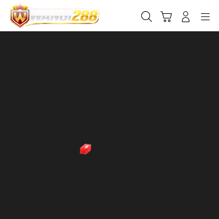
Skip
to
Cari
Troli
Login
Navigation
content