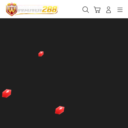
Skip
to
Cari
Troli
Login
Navigation
content