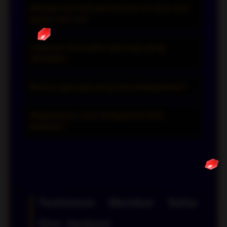
Slot Jackpot adalah situs slot online resmi
Berapa winrate permainan di situs slot
dan terpercaya di Indonesia dengan
gacor hari ini?
pilihan permainan terlengkap. Situs ini
Slot Jackpot bekerja sama dengan provider
dijamin aman karena telah mengantongi
Layanan transaksi apa saja yang
resmi seperti slot88 untuk menghadirkan
lisensi resmi PAGCOR.
tersedia?
permainan slot gacor hari ini gampang
Tersedia layanan pelanggan profesional
menang dengan winrate hingga 99.8%.
Bonus apa saja yang bisa didapatkan?
serta transaksi via Bank dan E-wallet 24
jam nonstop tanpa hambatan, lengkap
Pemain dapat menikmati berbagai promo
Bagaimana cara mengakses Slot
dengan fitur VIP untuk member setia.
menarik seperti Bonus Deposit Harian,
Jackpot?
Cashback Mingguan, Komisi Rollingan,
Cukup ketik Slot Jackpot di pencarian
hingga Bonus Loyalty Point.
Google lewat perangkat smartphone,
tablet, atau komputer Anda akan
menemukan link resmi kami.
Testimoni Member Setia
Slot Jackpot