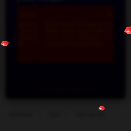
★★★★★
Budi P. — Surabaya
★★★★☆
ang menang yang
Proses deposit dan withdraw super cepat!
ate-nya beneran
Bebas transaksi pakai E-wallet 24 jam penuh
ebentar langsung
tanpa drama. Pelayanan CS-nya juga
me Slot88!
sangat profesional dan ramah.
© 2026 Slot Jackpot. All rights reserved.
SITUS SLOT
>
SLOT
>
SLOT GACOR