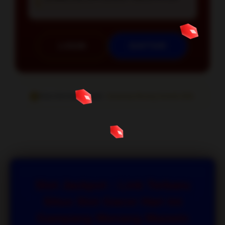
LOGIN
DAFTAR
Situs Slot Gacor Resmi :
Gampang Menang Terbaik 2026.
Layer Popup Close
Slot Jackpot : Link Terbaru
Situs Slot Gacor Hari Ini
Gampang Menang Maxwin