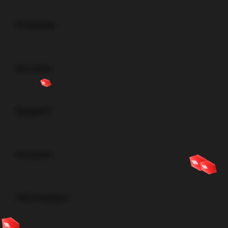
Buka
Footer Navigation
Products
Buka
Services
Buka
Support
Buka
Account
Buka
Information
Buka