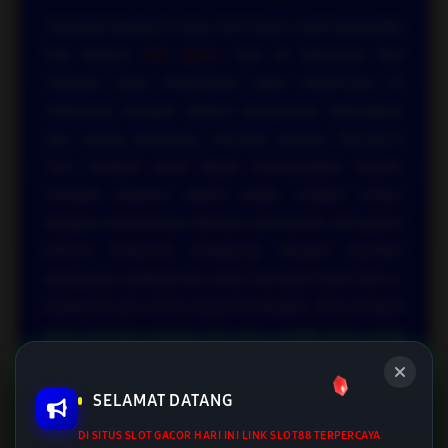
Selamat datang di situs slot online resmi penyedia
link terbaru
slot gacor
hari ini bersama Slot
Jackpot yang merupakan agen terpercaya di
indonesia dengan pilihan permainan terlengkap
dan paling gampang menang jackpot. Bersama
Slot Jackpot anda dapat mewujudkan impian
menjadi jutawan dalam waktu singkat hanya
dengan memainkan deretan permainan slot gacor
pilihan terfavorit. Didukung dengan fasilitas
pelayanan profesional, serta transaksi bank dan e-
wallet 24 jam online tanpa hambatan. Slot Jackpot
telah terbukti sebagai link situs slot88 resmi yang
konsisten memberikan sensasi kemenangan
jackpot maxwin hingga ke tingkat maksimal,
SELAMAT DATANG
lengkap dengan ketersediaan fitur VIP paling
DI SITUS SLOT GACOR HARI INI LINK SLOT88 TERPERCAYA
mutakhir untuk memanjakan seluruh member