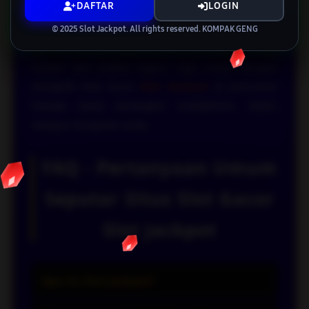
DAFTAR
LOGIN
komisi rollingan, hingga bonus loyalty point yang
sangat menguntungkan bagi para pemain. Situs
© 2025 Slot Jackpot. All rights reserved. KOMPAK GENG
slot Slot Jackpot dapat anda akses dengan sangat
mudah dan praktis kapan saja cukup dengan
mengetik kata kunci
Slot Jackpot
di pencarian
Google lewat perangkat smartphone, tablet,
maupun komputer anda.
FAQ - Pertanyaan Umum
Seputar Situs Slot Gacor
Slot Jackpot
Apa itu Slot Jackpot?