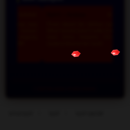
★★★★★
Budi P. — Surabaya
★★★★☆
ang menang yang
Proses deposit dan withdraw super cepat!
ate-nya beneran
Bebas transaksi pakai E-wallet 24 jam penuh
sebentar langsung
tanpa drama. Pelayanan CS-nya juga
ame Slot88!
sangat profesional dan ramah.
© 2026 Slot Jackpot. All rights reserved.
SITUS SLOT
>
SLOT
>
SLOT GACOR