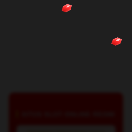
Slot Jackpot : Link
Terbaru Situs Slot Gacor
Hari Ini Gampang Menang
Maxwin
SITUS SLOT ONLINE RESMI