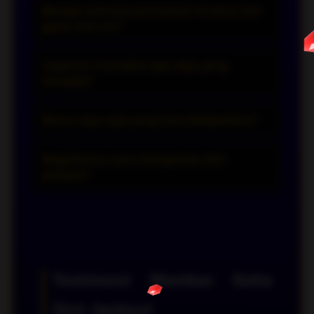
Slot Jackpot adalah situs slot online resmi
Berapa winrate permainan di situs slot
dan terpercaya di Indonesia dengan
gacor hari ini?
pilihan permainan terlengkap. Situs ini
Slot Jackpot bekerja sama dengan provider
dijamin aman karena telah mengantongi
Layanan transaksi apa saja yang
resmi seperti slot88 untuk menghadirkan
lisensi resmi PAGCOR.
tersedia?
permainan slot gacor hari ini gampang
Tersedia layanan pelanggan profesional
menang dengan winrate hingga 99.8%.
Bonus apa saja yang bisa didapatkan?
serta transaksi via Bank dan E-wallet 24
jam nonstop tanpa hambatan, lengkap
Pemain dapat menikmati berbagai promo
Bagaimana cara mengakses Slot
dengan fitur VIP untuk member setia.
menarik seperti Bonus Deposit Harian,
Jackpot?
Cashback Mingguan, Komisi Rollingan,
Cukup ketik Slot Jackpot di pencarian
hingga Bonus Loyalty Point.
Google lewat perangkat smartphone,
tablet, atau komputer Anda akan
menemukan link resmi kami.
Testimoni Member Setia
Slot Jackpot