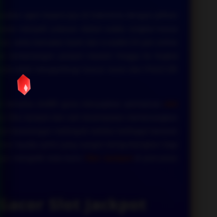
upakan agen terpercaya di indonesia dengan pilihan
pian menjadi jutawan dalam waktu singkat hanya
al, serta transaksi bank dan e-wallet 24 jam online
sasi kemenangan jackpot maxwin hingga ke tingkat
serta telah mengantongi lisensi resmi dari PAGCOR
er ternama slot88 guna menyajikan permainan
slot
ama Slot Jackpot dan raih kesempatan memenangkan
retan keuntungan melimpah melalui berbagai tawaran
onus loyalty point yang sangat menguntungkan bagi
gan mengetik kata kunci
Slot Jackpot
di pencarian
Gacor Slot Jackpot