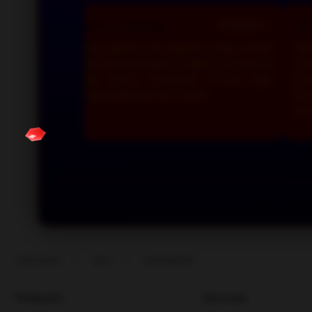
★★★
Budi P. — Surabaya
★★★★☆
Siska M
 yang
Proses deposit dan withdraw super cepat!
Sistem 
neran
Bebas transaksi pakai E-wallet 24 jam penuh
tenang p
gsung
tanpa drama. Pelayanan CS-nya juga
keaman
sangat profesional dan ramah.
Recomen
aman.
SITUS SLOT
>
SLOT
>
SLOT GACOR
Footer Navigation
Products
Services