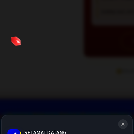
DOWNLOAD APK
Situs S
 Terbaru Situs Slot Gacor Har
Maxwin
SELAMAT DATANG