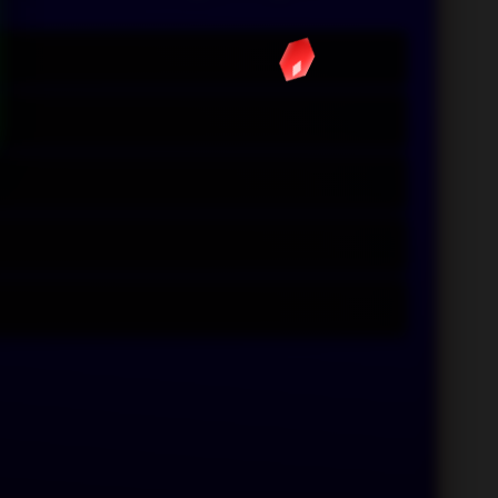
rlengkap. Situs ini dijamin aman karena telah
gacor hari ini gampang menang dengan winrate
mbatan, lengkap dengan fitur VIP untuk member
si Rollingan, hingga Bonus Loyalty Point.
akan menemukan link resmi kami.