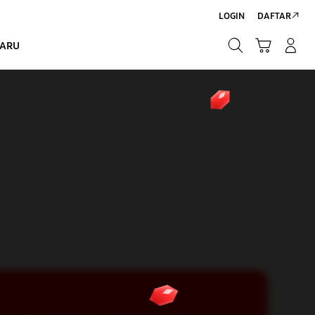
LOGIN
DAFTAR
Cari
Troli
Login/Sign-Up
BARU
Cari
pot : Link Terbaru Situs
acor Hari Ini Gampang
Menang Maxwin