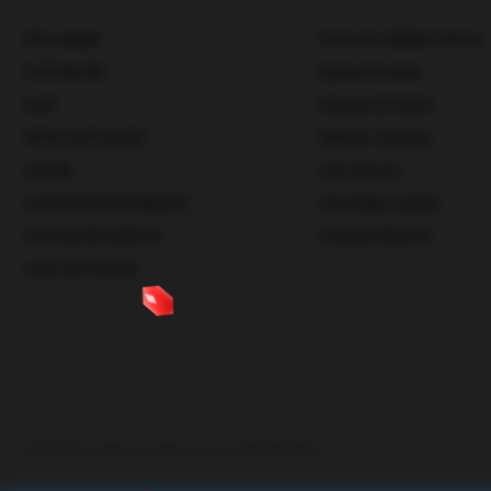
Slot Jackpot
Promo & Cashback Harian
SLOT GACOR
Bocoran & Event
SLOT
Program & Undian
SITUS SLOT GACOR
Metode Transaksi
SLOT88
Fitur Maxwin
SLOT GAMPANG MENANG
Fitur Mega Jackpot
SLOT GACOR HARI INI
Program Referral
LINK SLOT GACOR
© 2025 Slot Jackpot. All rights reserved. KOMPAK GENG