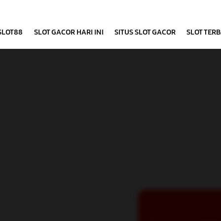
SLOT88
SLOT GACOR HARI INI
SITUS SLOT GACOR
SLOT TER
Slot Jack
Slot G