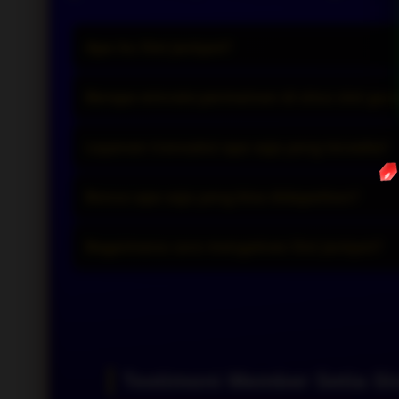
Apa itu Slot Jackpot?
Slot Jackpot adalah situs slot online resmi 
Berapa winrate permainan di situs slot gacor
mengantongi lisensi resmi PAGCOR.
Slot Jackpot bekerja sama dengan provider r
Layanan transaksi apa saja yang tersedia?
hingga 99.8%.
Tersedia layanan pelanggan profesional serta
Bonus apa saja yang bisa didapatkan?
setia.
Pemain dapat menikmati berbagai promo menar
Bagaimana cara mengakses Slot Jackpot?
Cukup ketik Slot Jackpot di pencarian Google
Testimoni Member Setia Sl