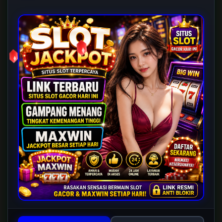
setianya, serta telah mengantongi lisensi resmi
dari PAGCOR sebagai rekomendasi situs
slot
online terupdate dan paling canggih saat ini.
Untuk menghadirkan pengalaman bermain tingkat
tinggi, kami juga bekerja sama secara resmi
dengan provider ternama slot88 guna menyajikan
permainan
slot gampang menang
dengan
persentase winrate mencapai 99.8%. Jadi jangan
ragu lagi, segera bergabung bersama Slot Jackpot
dan raih kesempatan memenangkan hadiah
jackpot bernilai ratusan juta hingga miliaran rupiah
setiap hari. Kami selalu berkomitmen memberikan
deretan keuntungan melimpah melalui berbagai
tawaran promo bonus terbaik, seperti bonus
deposit harian, bonus cashback mingguan, bonus