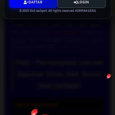
DAFTAR
LOGIN
komisi rollingan, hingga bonus loyalty point yang
sangat menguntungkan bagi para pemain. Situs
© 2025 Slot Jackpot. All rights reserved. KOMPAK GENG
slot Slot Jackpot dapat anda akses dengan sangat
mudah dan praktis kapan saja cukup dengan
mengetik kata kunci
Slot Jackpot
di pencarian
Google lewat perangkat smartphone, tablet,
maupun komputer anda.
FAQ - Pertanyaan Umum
Seputar Situs Slot Gacor
Slot Jackpot
Apa itu Slot Jackpot?