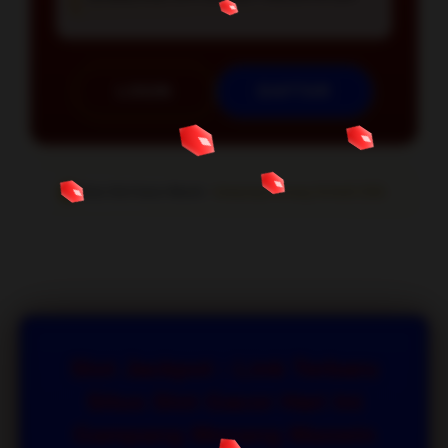
LOGIN
DAFTAR
Situs Slot Gacor Resmi :
Gampang Menang Terbaik 2026.
Layer Popup Close
Slot Jackpot : Link Terbaru
Situs Slot Gacor Hari Ini
Gampang Menang Maxwin