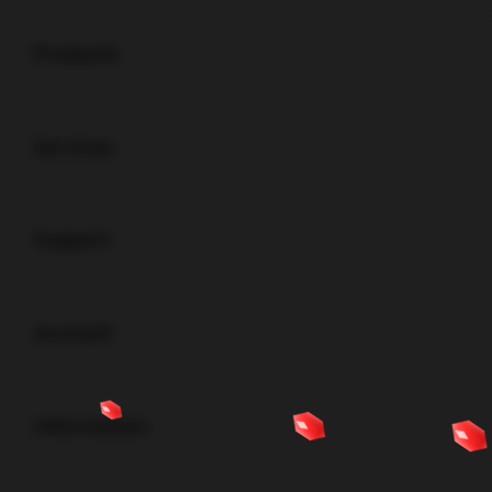
Buka
Footer Navigation
Products
Buka
Services
Buka
Support
Buka
Account
Buka
Information
Buka