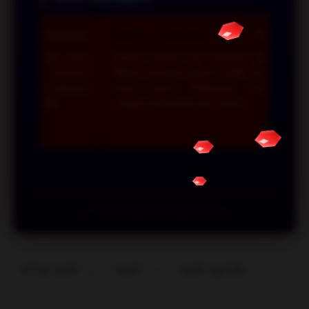
★★★★★
Budi P. — Surabaya
★★★★☆
ang menang yang
Proses deposit dan withdraw super cepat!
ate-nya beneran
Bebas transaksi pakai E-wallet 24 jam penuh
sebentar langsung
tanpa drama. Pelayanan CS-nya juga
ame Slot88!
sangat profesional dan ramah.
© 2026 Slot Jackpot. All rights reserved.
SITUS SLOT
>
SLOT
>
SLOT GACOR