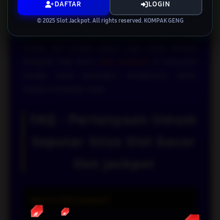
DAFTAR
LOGIN
komisi rollingan, hingga bonus loyalty point yang
sangat menguntungkan bagi para pemain. Situs
© 2025 Slot Jackpot. All rights reserved. KOMPAK GENG
slot Slot Jackpot dapat anda akses dengan sangat
mudah dan praktis kapan saja cukup dengan
mengetik kata kunci
Slot Jackpot
di pencarian
Google lewat perangkat smartphone, tablet,
maupun komputer anda.
FAQ - Pertanyaan Umum
Seputar Situs Slot Gacor
Slot Jackpot
Apa itu Slot Jackpot?