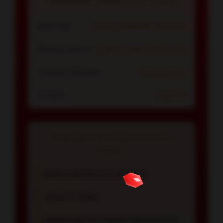
PENAWARAN TERBAIK DI Slot Jackpot
🔥
Win Rate
98.9% GAMPANG JACKPOT
💳
Sistem Deposit
E-Wallet, QRIS, Bank Lokal
⚡
Layanan Pelanggan
24 Jam Online
📱
Lisensi
PAGCOR
PENAWARAN TERBAIK DI Slot
Jackpot
BONUS DEPOSIT 8% (PGSOFT)
LOYALTY POINT
DOWNLOAD APK BONUS FREESPIN 20X