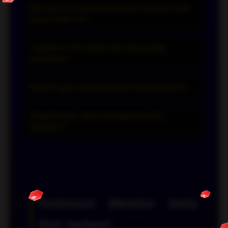
Slot Jackpot adalah situs slot online resmi
Berapa winrate permainan di situs slot
dan terpercaya di Indonesia dengan
gacor hari ini?
pilihan permainan terlengkap. Situs ini
Slot Jackpot bekerja sama dengan provider
dijamin aman karena telah mengantongi
Layanan transaksi apa saja yang
resmi seperti slot88 untuk menghadirkan
lisensi resmi PAGCOR.
tersedia?
permainan slot gacor hari ini gampang
Tersedia layanan pelanggan profesional
menang dengan winrate hingga 99.8%.
Bonus apa saja yang bisa didapatkan?
serta transaksi via Bank dan E-wallet 24
jam nonstop tanpa hambatan, lengkap
Pemain dapat menikmati berbagai promo
Bagaimana cara mengakses Slot
dengan fitur VIP untuk member setia.
menarik seperti Bonus Deposit Harian,
Jackpot?
Cashback Mingguan, Komisi Rollingan,
Cukup ketik Slot Jackpot di pencarian
hingga Bonus Loyalty Point.
Google lewat perangkat smartphone,
tablet, atau komputer Anda akan
menemukan link resmi kami.
Testimoni Member Setia
Slot Jackpot