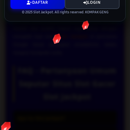
DAFTAR
LOGIN
komisi rollingan, hingga bonus loyalty point yang
sangat menguntungkan bagi para pemain. Situs
© 2025 Slot Jackpot. All rights reserved. KOMPAK GENG
slot Slot Jackpot dapat anda akses dengan sangat
mudah dan praktis kapan saja cukup dengan
mengetik kata kunci
Slot Jackpot
di pencarian
Google lewat perangkat smartphone, tablet,
maupun komputer anda.
FAQ - Pertanyaan Umum
Seputar Situs Slot Gacor
Slot Jackpot
Apa itu Slot Jackpot?