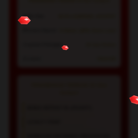
PENAWARAN TERBAIK DI Slot Jackpot
🔥
Win Rate
98.9% GAMPANG JACKPOT
💳
Sistem Deposit
E-Wallet, QRIS, Bank Lokal
⚡
Layanan Pelanggan
24 Jam Online
📱
Lisensi
PAGCOR
PENAWARAN TERBAIK DI Slot
Jackpot
BONUS DEPOSIT 8% (PGSOFT)
LOYALTY POINT
DOWNLOAD APK BONUS FREESPIN 20X