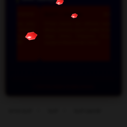
★★★★★
Budi P. — Surabaya
★★★★☆
ng menang yang
Proses deposit dan withdraw super cepat!
te-nya beneran
Bebas transaksi pakai E-wallet 24 jam penuh
ebentar langsung
tanpa drama. Pelayanan CS-nya juga
me Slot88!
sangat profesional dan ramah.
© 2026 Slot Jackpot. All rights reserved.
SITUS SLOT
>
SLOT
>
SLOT GACOR