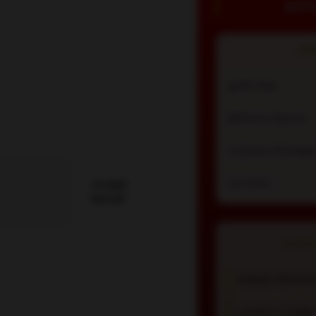
SIT
PEN
🔥
Win Rate
💳
Sistem Deposit
⚡
Layanan Pelangga
📱
Lisensi
+4 lebih
banyak
PENAW
BONUS DEPOSIT
LOYALTY POINT