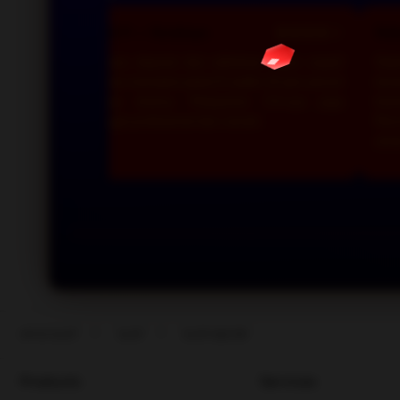
★★
Budi P. — Surabaya
★★★★☆
Siska M.
yang
Proses deposit dan withdraw super cepat!
Sistem l
eran
Bebas transaksi pakai E-wallet 24 jam penuh
tenang pa
gsung
tanpa drama. Pelayanan CS-nya juga
keamana
sangat profesional dan ramah.
Recomend
aman.
SITUS SLOT
>
SLOT
>
SLOT GACOR
Footer Navigation
Products
Services