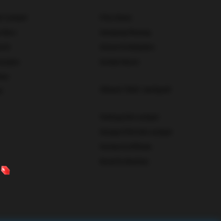
t Jackpot
Fitur Akses
n Baru
Gampang Menang
ord
Aturan & Kebijakan
ansaksi
Kontak Resmi
kasi
About Slot Jackpot
P
Tentang Slot Jackpot
Kenapa Pilih Slot Jackpot
Partner & Affiliate
Brand & Identitas