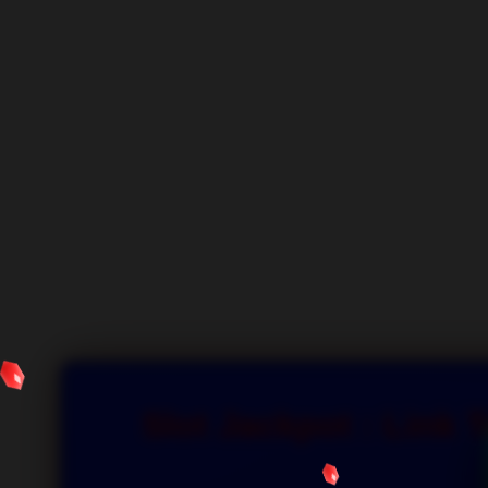
Layer Popup Close
Slot Jackpot : Link