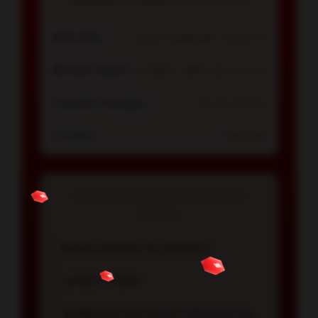
PENAWARAN TERBAIK DI Slot Jackpot
🔥
Win Rate
98.9% GAMPANG JACKPOT
💳
Sistem Deposit
E-Wallet, QRIS, Bank Lokal
⚡
Layanan Pelanggan
24 Jam Online
📱
Lisensi
PAGCOR
PENAWARAN TERBAIK DI Slot
Jackpot
BONUS DEPOSIT 8% (PGSOFT)
LOYALTY POINT
DOWNLOAD APK BONUS FREESPIN 20X