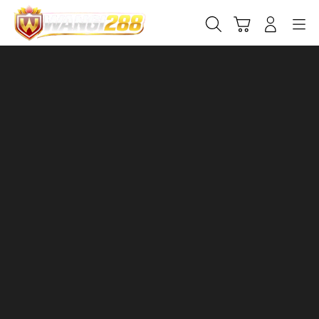
Skip
to
Cari
Troli
Login
Navigation
content