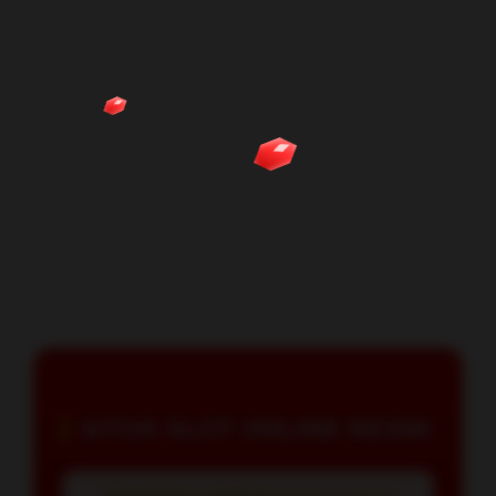
Slot Jackpot : Link
Terbaru Situs Slot Gacor
Hari Ini Gampang Menang
Maxwin
SITUS SLOT ONLINE RESMI