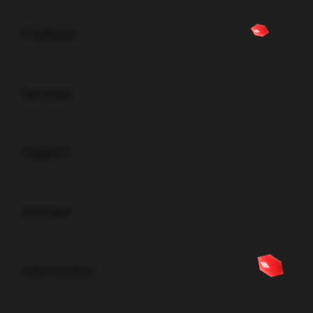
Buka
Footer Navigation
Products
Buka
Services
Buka
Support
Buka
Account
Buka
Information
Buka