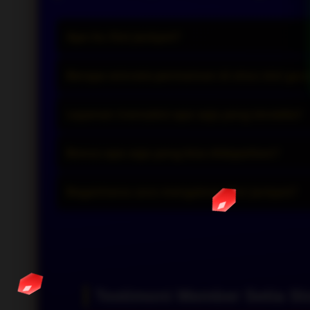
Apa itu Slot Jackpot?
Slot Jackpot adalah situs slot online resmi 
Berapa winrate permainan di situs slot gacor
mengantongi lisensi resmi PAGCOR.
Slot Jackpot bekerja sama dengan provider r
Layanan transaksi apa saja yang tersedia?
hingga 99.8%.
Tersedia layanan pelanggan profesional serta
Bonus apa saja yang bisa didapatkan?
setia.
Pemain dapat menikmati berbagai promo menar
Bagaimana cara mengakses Slot Jackpot?
Cukup ketik Slot Jackpot di pencarian Google
Testimoni Member Setia Sl