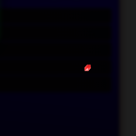
rlengkap. Situs ini dijamin aman karena telah
gacor hari ini gampang menang dengan winrate
mbatan, lengkap dengan fitur VIP untuk member
si Rollingan, hingga Bonus Loyalty Point.
akan menemukan link resmi kami.