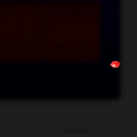
★★★★☆
Dewi L. — Makassar
★★★★★
pat perlakuan
Akses situs slot gacor hari ini praktis banget.
mpah. Bonus
Cukup cari Slot Jackpot di Google lewat HP,
ack mingguan
langsung kebuka lancar tanpa lemot. Pilihan
game-nya juga lengkap banget.
Information