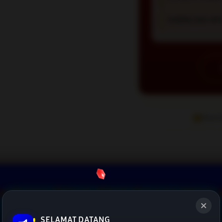
DOWNLOAD APK
Situs S
 Terbaru Situs Slot Gacor Har
Maxwin
SELAMAT DATANG