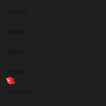
Buka
Footer Navigation
Products
Buka
Services
Buka
Support
Buka
Account
Buka
Information
Buka