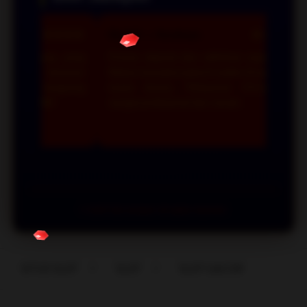
★★★★★
Budi P. — Surabaya
★★★★☆
ng menang yang
Proses deposit dan withdraw super cepat!
te-nya beneran
Bebas transaksi pakai E-wallet 24 jam penuh
ebentar langsung
tanpa drama. Pelayanan CS-nya juga
me Slot88!
sangat profesional dan ramah.
© 2026 Slot Jackpot. All rights reserved.
SITUS SLOT
>
SLOT
>
SLOT GACOR