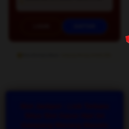
LOGIN
DAFTAR
Situs Slot Gacor Resmi :
Gampang Menang Terbaik 2026.
Layer Popup Close
Slot Jackpot : Link Terbaru
Situs Slot Gacor Hari Ini
Gampang Menang Maxwin