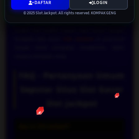
DAFTAR
LOGIN
komisi rollingan, hingga bonus loyalty point yang
sangat menguntungkan bagi para pemain. Situs
© 2025 Slot Jackpot. All rights reserved. KOMPAK GENG
slot Slot Jackpot dapat anda akses dengan sangat
mudah dan praktis kapan saja cukup dengan
mengetik kata kunci
Slot Jackpot
di pencarian
Google lewat perangkat smartphone, tablet,
maupun komputer anda.
FAQ - Pertanyaan Umum
Seputar Situs Slot Gacor
Slot Jackpot
Apa itu Slot Jackpot?