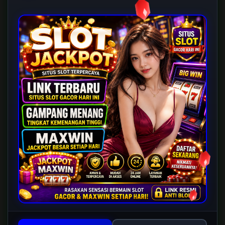
setianya, serta telah mengantongi lisensi resmi
dari PAGCOR sebagai rekomendasi situs
slot
online terupdate dan paling canggih saat ini.
Untuk menghadirkan pengalaman bermain tingkat
tinggi, kami juga bekerja sama secara resmi
dengan provider ternama slot88 guna menyajikan
permainan
slot gampang menang
dengan
persentase winrate mencapai 99.8%. Jadi jangan
ragu lagi, segera bergabung bersama Slot Jackpot
dan raih kesempatan memenangkan hadiah
jackpot bernilai ratusan juta hingga miliaran rupiah
setiap hari. Kami selalu berkomitmen memberikan
deretan keuntungan melimpah melalui berbagai
tawaran promo bonus terbaik, seperti bonus
deposit harian, bonus cashback mingguan, bonus