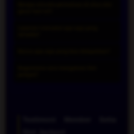
Slot Jackpot adalah situs slot online resmi
Berapa winrate permainan di situs slot
dan terpercaya di Indonesia dengan
gacor hari ini?
pilihan permainan terlengkap. Situs ini
Slot Jackpot bekerja sama dengan provider
dijamin aman karena telah mengantongi
Layanan transaksi apa saja yang
resmi seperti slot88 untuk menghadirkan
lisensi resmi PAGCOR.
tersedia?
permainan slot gacor hari ini gampang
Tersedia layanan pelanggan profesional
menang dengan winrate hingga 99.8%.
Bonus apa saja yang bisa didapatkan?
serta transaksi via Bank dan E-wallet 24
jam nonstop tanpa hambatan, lengkap
Pemain dapat menikmati berbagai promo
Bagaimana cara mengakses Slot
dengan fitur VIP untuk member setia.
menarik seperti Bonus Deposit Harian,
Jackpot?
Cashback Mingguan, Komisi Rollingan,
Cukup ketik Slot Jackpot di pencarian
hingga Bonus Loyalty Point.
Google lewat perangkat smartphone,
tablet, atau komputer Anda akan
menemukan link resmi kami.
Testimoni Member Setia
Slot Jackpot