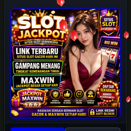
setianya, serta telah mengantongi lisensi resmi
dari PAGCOR sebagai rekomendasi situs
slot
online terupdate dan paling canggih saat ini.
Untuk menghadirkan pengalaman bermain tingkat
tinggi, kami juga bekerja sama secara resmi
dengan provider ternama slot88 guna menyajikan
permainan
slot gampang menang
dengan
persentase winrate mencapai 99.8%. Jadi jangan
ragu lagi, segera bergabung bersama Slot Jackpot
dan raih kesempatan memenangkan hadiah
jackpot bernilai ratusan juta hingga miliaran rupiah
setiap hari. Kami selalu berkomitmen memberikan
deretan keuntungan melimpah melalui berbagai
tawaran promo bonus terbaik, seperti bonus
deposit harian, bonus cashback mingguan, bonus