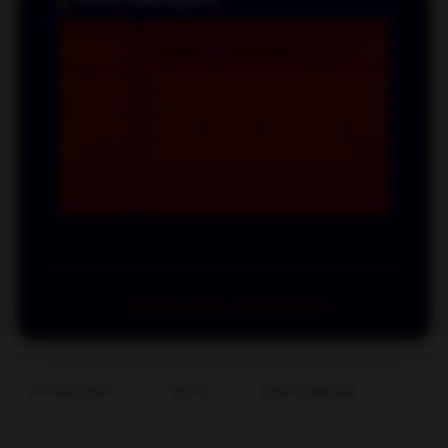
★★★★★
Budi P. — Surabaya
★★★★☆
ang menang yang
Proses deposit dan withdraw super cepat!
ate-nya beneran
Bebas transaksi pakai E-wallet 24 jam penuh
sebentar langsung
tanpa drama. Pelayanan CS-nya juga
me Slot88!
sangat profesional dan ramah.
© 2026 Slot Jackpot. All rights reserved.
SITUS SLOT
>
SLOT
>
SLOT GACOR