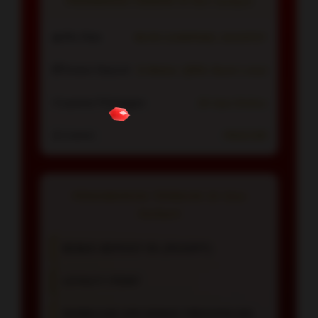
PENAWARAN TERBAIK DI Slot Jackpot
🔥
Win Rate
98.9% GAMPANG JACKPOT
💳
Sistem Deposit
E-Wallet, QRIS, Bank Lokal
⚡
Layanan Pelanggan
24 Jam Online
📱
Lisensi
PAGCOR
PENAWARAN TERBAIK DI Slot
Jackpot
BONUS DEPOSIT 8% (PGSOFT)
LOYALTY POINT
DOWNLOAD APK BONUS FREESPIN 20X