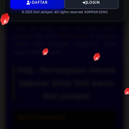
DAFTAR
LOGIN
komisi rollingan, hingga bonus loyalty point yang
sangat menguntungkan bagi para pemain. Situs
© 2025 Slot Jackpot. All rights reserved. KOMPAK GENG
slot Slot Jackpot dapat anda akses dengan sangat
mudah dan praktis kapan saja cukup dengan
mengetik kata kunci
Slot Jackpot
di pencarian
Google lewat perangkat smartphone, tablet,
maupun komputer anda.
FAQ - Pertanyaan Umum
Seputar Situs Slot Gacor
Slot Jackpot
Apa itu Slot Jackpot?