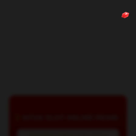
Slot Jackpot : Link
Terbaru Situs Slot Gacor
Hari Ini Gampang Menang
Maxwin
SITUS SLOT ONLINE RESMI