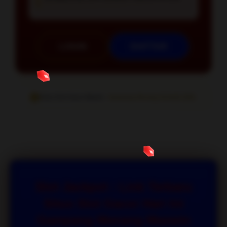
LOGIN
DAFTAR
Situs Slot Gacor Resmi :
Gampang Menang Terbaik 2026.
Layer Popup Close
Slot Jackpot : Link Terbaru
Situs Slot Gacor Hari Ini
Gampang Menang Maxwin