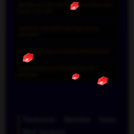
Slot Jackpot adalah situs slot online resmi
Berapa winrate permainan di situs slot
dan terpercaya di Indonesia dengan
gacor hari ini?
pilihan permainan terlengkap. Situs ini
Slot Jackpot bekerja sama dengan provider
dijamin aman karena telah mengantongi
Layanan transaksi apa saja yang
resmi seperti slot88 untuk menghadirkan
lisensi resmi PAGCOR.
tersedia?
permainan slot gacor hari ini gampang
Tersedia layanan pelanggan profesional
menang dengan winrate hingga 99.8%.
Bonus apa saja yang bisa didapatkan?
serta transaksi via Bank dan E-wallet 24
jam nonstop tanpa hambatan, lengkap
Pemain dapat menikmati berbagai promo
Bagaimana cara mengakses Slot
dengan fitur VIP untuk member setia.
menarik seperti Bonus Deposit Harian,
Jackpot?
Cashback Mingguan, Komisi Rollingan,
Cukup ketik Slot Jackpot di pencarian
hingga Bonus Loyalty Point.
Google lewat perangkat smartphone,
tablet, atau komputer Anda akan
menemukan link resmi kami.
Testimoni Member Setia
Slot Jackpot