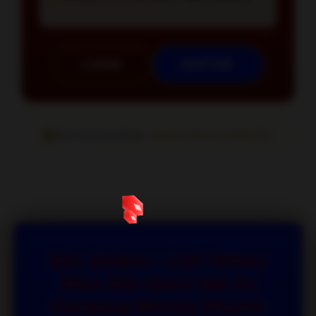
LOGIN
DAFTAR
Situs Slot Gacor Resmi :
Gampang Menang Terbaik 2026.
Layer Popup Close
Slot Jackpot : Link Terbaru
Situs Slot Gacor Hari Ini
Gampang Menang Maxwin