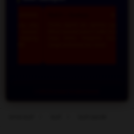
★★★★★
Budi P. — Surabaya
★★★★☆
ang menang yang
Proses deposit dan withdraw super cepat!
ate-nya beneran
Bebas transaksi pakai E-wallet 24 jam penuh
sebentar langsung
tanpa drama. Pelayanan CS-nya juga
me Slot88!
sangat profesional dan ramah.
© 2026 Slot Jackpot. All rights reserved.
SITUS SLOT
>
SLOT
>
SLOT GACOR