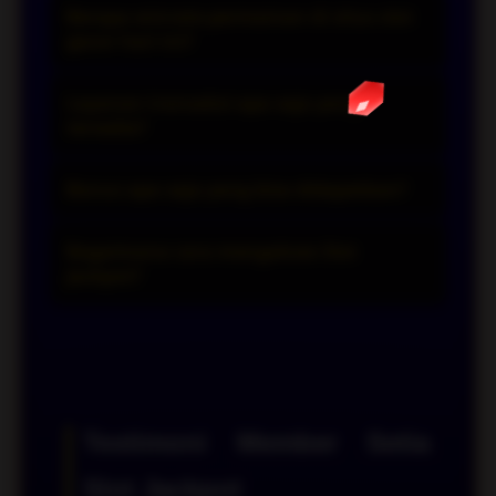
Slot Jackpot adalah situs slot online resmi
Berapa winrate permainan di situs slot
dan terpercaya di Indonesia dengan
gacor hari ini?
pilihan permainan terlengkap. Situs ini
Slot Jackpot bekerja sama dengan provider
dijamin aman karena telah mengantongi
Layanan transaksi apa saja yang
resmi seperti slot88 untuk menghadirkan
lisensi resmi PAGCOR.
tersedia?
permainan slot gacor hari ini gampang
Tersedia layanan pelanggan profesional
menang dengan winrate hingga 99.8%.
Bonus apa saja yang bisa didapatkan?
serta transaksi via Bank dan E-wallet 24
jam nonstop tanpa hambatan, lengkap
Pemain dapat menikmati berbagai promo
Bagaimana cara mengakses Slot
dengan fitur VIP untuk member setia.
menarik seperti Bonus Deposit Harian,
Jackpot?
Cashback Mingguan, Komisi Rollingan,
Cukup ketik Slot Jackpot di pencarian
hingga Bonus Loyalty Point.
Google lewat perangkat smartphone,
tablet, atau komputer Anda akan
menemukan link resmi kami.
Testimoni Member Setia
Slot Jackpot