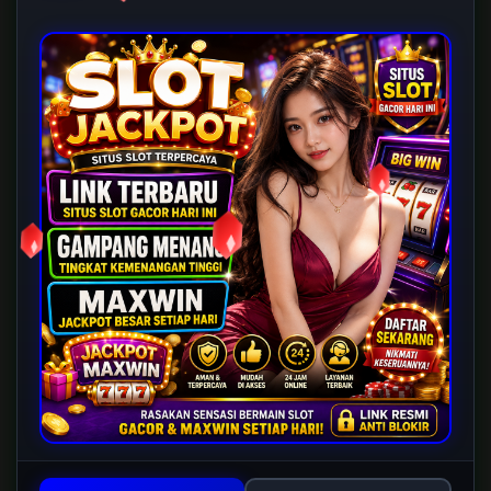
setianya, serta telah mengantongi lisensi resmi
dari PAGCOR sebagai rekomendasi situs
slot
online terupdate dan paling canggih saat ini.
Untuk menghadirkan pengalaman bermain tingkat
tinggi, kami juga bekerja sama secara resmi
dengan provider ternama slot88 guna menyajikan
permainan
slot gampang menang
dengan
persentase winrate mencapai 99.8%. Jadi jangan
ragu lagi, segera bergabung bersama Slot Jackpot
dan raih kesempatan memenangkan hadiah
jackpot bernilai ratusan juta hingga miliaran rupiah
setiap hari. Kami selalu berkomitmen memberikan
deretan keuntungan melimpah melalui berbagai
tawaran promo bonus terbaik, seperti bonus
deposit harian, bonus cashback mingguan, bonus