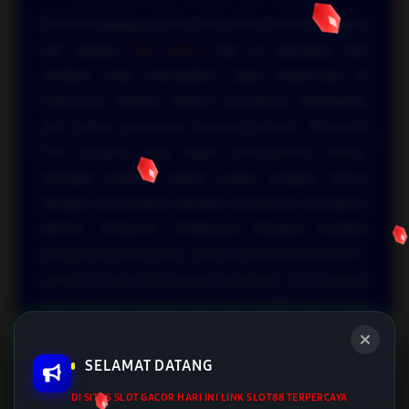
Selamat datang di situs slot online resmi penyedia
link terbaru
slot gacor
hari ini bersama Slot
Jackpot yang merupakan agen terpercaya di
indonesia dengan pilihan permainan terlengkap
dan paling gampang menang jackpot. Bersama
Slot Jackpot anda dapat mewujudkan impian
menjadi jutawan dalam waktu singkat hanya
dengan memainkan deretan permainan slot gacor
pilihan terfavorit. Didukung dengan fasilitas
pelayanan profesional, serta transaksi bank dan e-
wallet 24 jam online tanpa hambatan. Slot Jackpot
telah terbukti sebagai link situs slot88 resmi yang
konsisten memberikan sensasi kemenangan
jackpot maxwin hingga ke tingkat maksimal,
SELAMAT DATANG
lengkap dengan ketersediaan fitur VIP paling
DI SITUS SLOT GACOR HARI INI LINK SLOT88 TERPERCAYA
mutakhir untuk memanjakan seluruh member