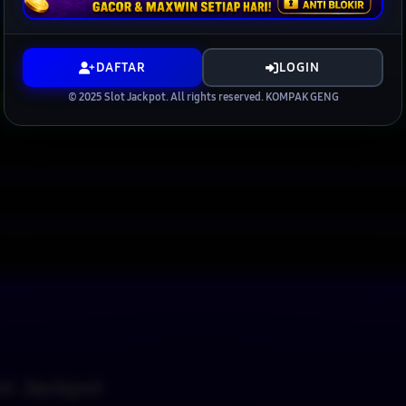
DAFTAR
LOGIN
dan terpercaya di Indonesia dengan pilihan permainan te
 hari ini?
© 2025 Slot Jackpot. All rights reserved. KOMPAK GENG
esmi seperti slot88 untuk menghadirkan permainan slot 
 transaksi via Bank dan E-wallet 24 jam nonstop tanpa ha
ik seperti Bonus Deposit Harian, Cashback Mingguan, Komi
 lewat perangkat smartphone, tablet, atau komputer Anda 
ot Jackpot