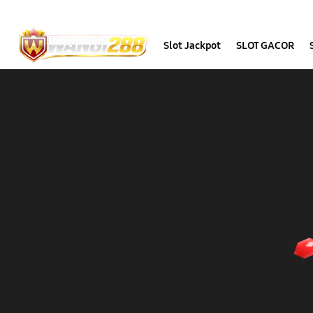
Skip
to
content
Slot Jackpot
SLOT GACOR