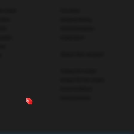
t Jackpot
Fitur Akses
n Baru
Gampang Menang
ord
Aturan & Kebijakan
ansaksi
Kontak Resmi
kasi
About Slot Jackpot
P
Tentang Slot Jackpot
Kenapa Pilih Slot Jackpot
Partner & Affiliate
Brand & Identitas