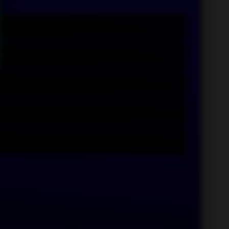
rlengkap. Situs ini dijamin aman karena telah
gacor hari ini gampang menang dengan winrate
mbatan, lengkap dengan fitur VIP untuk member
si Rollingan, hingga Bonus Loyalty Point.
akan menemukan link resmi kami.