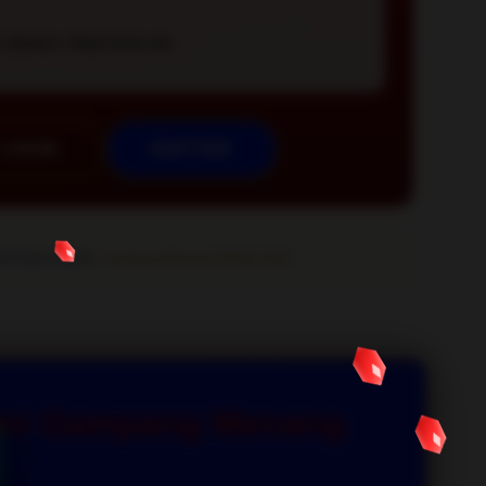
 BONUS FREESPIN 20X
LOGIN
DAFTAR
lot Gacor Resmi :
Gampang Menang Terbaik 2026.
i Ini Gampang Menang