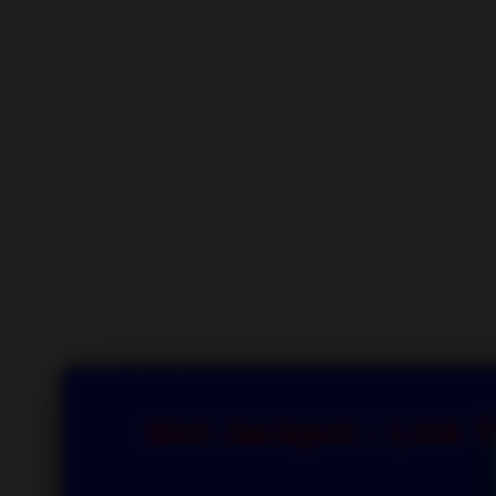
Layer Popup Close
Slot Jackpot : Link