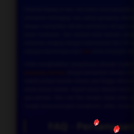
Selamat datang di situs slot online resmi penyedia 
permainan terlengkap dan paling gampang menan
dengan memainkan deretan permainan slot gacor pili
tanpa hambatan. Slot Jackpot telah terbukti seb
maksimal, lengkap dengan ketersediaan fitur VIP 
sebagai rekomendasi situs
slot
online terupdate dan
Untuk menghadirkan pengalaman bermain tingkat 
gampang menang
dengan persentase winrate men
hadiah jackpot bernilai ratusan juta hingga milia
promo bonus terbaik, seperti bonus deposit haria
para pemain. Situs slot Slot Jackpot dapat anda
Google lewat perangkat smartphone, tablet, maupu
FAQ - Pertanyaan