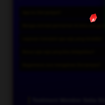
Apa itu Slot Jackpot?
Slot Jackpot adalah situs slot online resmi 
Berapa winrate permainan di situs slot gacor
mengantongi lisensi resmi PAGCOR.
Slot Jackpot bekerja sama dengan provider r
Layanan transaksi apa saja yang tersedia?
hingga 99.8%.
Tersedia layanan pelanggan profesional serta
Bonus apa saja yang bisa didapatkan?
setia.
Pemain dapat menikmati berbagai promo menar
Bagaimana cara mengakses Slot Jackpot?
Cukup ketik Slot Jackpot di pencarian Google
Testimoni Member Setia Sl