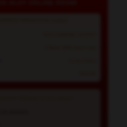
US SLOT ONLINE RESMI
AWARAN TERBAIK DI Slot Jackpot
98.9% GAMPANG JACKPOT
E-Wallet, QRIS, Bank Lokal
n
24 Jam Online
PAGCOR
ARAN TERBAIK DI Slot Jackpot
 8% (PGSOFT)