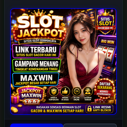
setianya, serta telah mengantongi lisensi resmi
dari PAGCOR sebagai rekomendasi situs
slot
online terupdate dan paling canggih saat ini.
Untuk menghadirkan pengalaman bermain tingkat
tinggi, kami juga bekerja sama secara resmi
dengan provider ternama slot88 guna menyajikan
permainan
slot gampang menang
dengan
persentase winrate mencapai 99.8%. Jadi jangan
ragu lagi, segera bergabung bersama Slot Jackpot
dan raih kesempatan memenangkan hadiah
jackpot bernilai ratusan juta hingga miliaran rupiah
setiap hari. Kami selalu berkomitmen memberikan
deretan keuntungan melimpah melalui berbagai
tawaran promo bonus terbaik, seperti bonus
deposit harian, bonus cashback mingguan, bonus