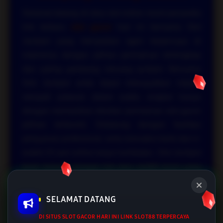
Selamat datang di situs slot online resmi penyedia
link terbaru
slot gacor
hari ini bersama Slot
Jackpot yang merupakan agen terpercaya di
indonesia dengan pilihan permainan terlengkap
dan paling gampang menang jackpot. Bersama
Slot Jackpot anda dapat mewujudkan impian
menjadi jutawan dalam waktu singkat hanya
dengan memainkan deretan permainan slot gacor
pilihan terfavorit. Didukung dengan fasilitas
pelayanan profesional, serta transaksi bank dan e-
wallet 24 jam online tanpa hambatan. Slot Jackpot
telah terbukti sebagai link situs slot88 resmi yang
konsisten memberikan sensasi kemenangan
jackpot maxwin hingga ke tingkat maksimal,
SELAMAT DATANG
lengkap dengan ketersediaan fitur VIP paling
DI SITUS SLOT GACOR HARI INI LINK SLOT88 TERPERCAYA
mutakhir untuk memanjakan seluruh member