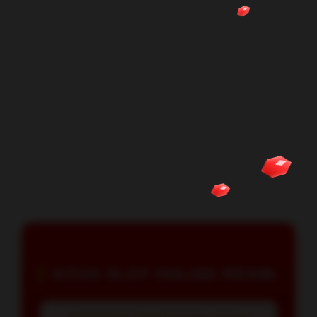
Slot Jackpot : Link
Terbaru Situs Slot Gacor
Hari Ini Gampang Menang
Maxwin
SITUS SLOT ONLINE RESMI