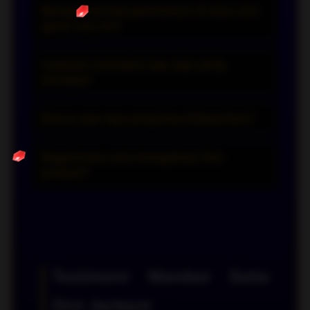
Slot Jackpot adalah situs slot online resmi
Berapa winrate permainan di situs slot
dan terpercaya di Indonesia dengan
gacor hari ini?
pilihan permainan terlengkap. Situs ini
Slot Jackpot bekerja sama dengan provider
dijamin aman karena telah mengantongi
Layanan transaksi apa saja yang
resmi seperti slot88 untuk menghadirkan
lisensi resmi PAGCOR.
tersedia?
permainan slot gacor hari ini gampang
Tersedia layanan pelanggan profesional
menang dengan winrate hingga 99.8%.
Bonus apa saja yang bisa didapatkan?
serta transaksi via Bank dan E-wallet 24
jam nonstop tanpa hambatan, lengkap
Pemain dapat menikmati berbagai promo
Bagaimana cara mengakses Slot
dengan fitur VIP untuk member setia.
menarik seperti Bonus Deposit Harian,
Jackpot?
Cashback Mingguan, Komisi Rollingan,
Cukup ketik Slot Jackpot di pencarian
hingga Bonus Loyalty Point.
Google lewat perangkat smartphone,
tablet, atau komputer Anda akan
menemukan link resmi kami.
Testimoni Member Setia
Slot Jackpot