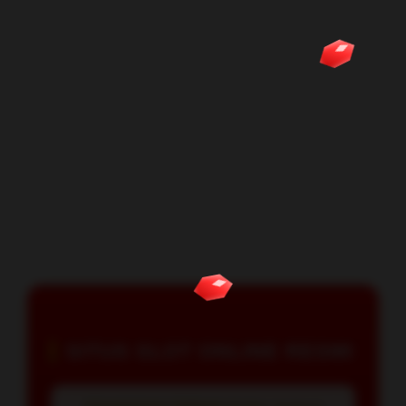
Slot Jackpot : Link
Terbaru Situs Slot Gacor
Hari Ini Gampang Menang
Maxwin
SITUS SLOT ONLINE RESMI