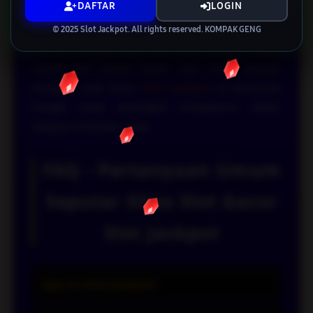
DAFTAR
LOGIN
komisi rollingan, hingga bonus loyalty point yang
sangat menguntungkan bagi para pemain. Situs
© 2025 Slot Jackpot. All rights reserved. KOMPAK GENG
slot Slot Jackpot dapat anda akses dengan sangat
mudah dan praktis kapan saja cukup dengan
mengetik kata kunci
Slot Jackpot
di pencarian
Google lewat perangkat smartphone, tablet,
maupun komputer anda.
FAQ - Pertanyaan Umum
Seputar Situs Slot Gacor
Slot Jackpot
Apa itu Slot Jackpot?