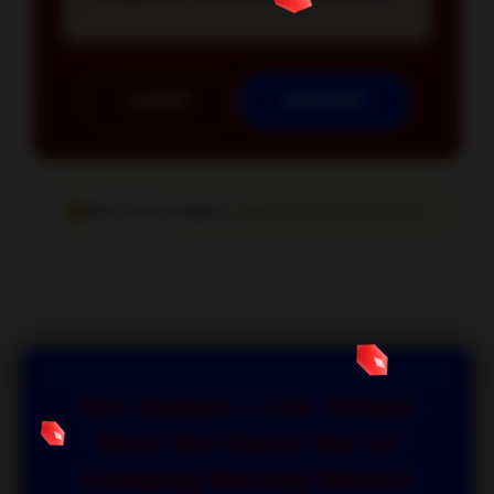
LOGIN
DAFTAR
Situs Slot Gacor Resmi :
Gampang Menang Terbaik 2026.
Layer Popup Close
Slot Jackpot : Link Terbaru
Situs Slot Gacor Hari Ini
Gampang Menang Maxwin