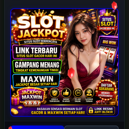
setianya, serta telah mengantongi lisensi resmi
dari PAGCOR sebagai rekomendasi situs
slot
online terupdate dan paling canggih saat ini.
Untuk menghadirkan pengalaman bermain tingkat
tinggi, kami juga bekerja sama secara resmi
dengan provider ternama slot88 guna menyajikan
permainan
slot gampang menang
dengan
persentase winrate mencapai 99.8%. Jadi jangan
ragu lagi, segera bergabung bersama Slot Jackpot
dan raih kesempatan memenangkan hadiah
jackpot bernilai ratusan juta hingga miliaran rupiah
setiap hari. Kami selalu berkomitmen memberikan
deretan keuntungan melimpah melalui berbagai
tawaran promo bonus terbaik, seperti bonus
deposit harian, bonus cashback mingguan, bonus