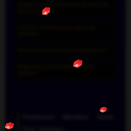
Slot Jackpot adalah situs slot online resmi
Berapa winrate permainan di situs slot
dan terpercaya di Indonesia dengan
gacor hari ini?
pilihan permainan terlengkap. Situs ini
Slot Jackpot bekerja sama dengan provider
dijamin aman karena telah mengantongi
Layanan transaksi apa saja yang
resmi seperti slot88 untuk menghadirkan
lisensi resmi PAGCOR.
tersedia?
permainan slot gacor hari ini gampang
Tersedia layanan pelanggan profesional
menang dengan winrate hingga 99.8%.
Bonus apa saja yang bisa didapatkan?
serta transaksi via Bank dan E-wallet 24
jam nonstop tanpa hambatan, lengkap
Pemain dapat menikmati berbagai promo
Bagaimana cara mengakses Slot
dengan fitur VIP untuk member setia.
menarik seperti Bonus Deposit Harian,
Jackpot?
Cashback Mingguan, Komisi Rollingan,
Cukup ketik Slot Jackpot di pencarian
hingga Bonus Loyalty Point.
Google lewat perangkat smartphone,
tablet, atau komputer Anda akan
menemukan link resmi kami.
Testimoni Member Setia
Slot Jackpot