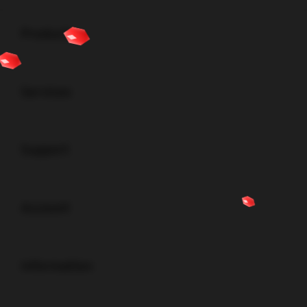
Buka
Footer Navigation
Products
Buka
Services
Buka
Support
Buka
Account
Buka
Information
Buka