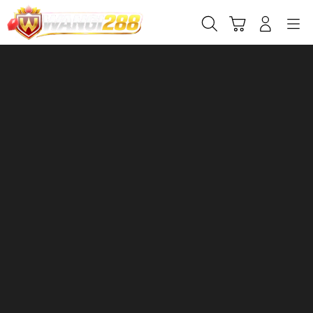
Skip
to
Cari
Troli
Login
Navigation
content