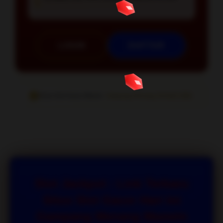
LOGIN
DAFTAR
Situs Slot Gacor Resmi :
Gampang Menang Terbaik 2026.
Layer Popup Close
Slot Jackpot : Link Terbaru
Situs Slot Gacor Hari Ini
Gampang Menang Maxwin