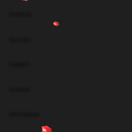
Buka
Footer Navigation
Products
Buka
Services
Buka
Support
Buka
Account
Buka
Information
Buka