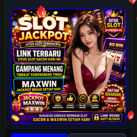
setianya, serta telah mengantongi lisensi resmi
dari PAGCOR sebagai rekomendasi situs
slot
online terupdate dan paling canggih saat ini.
Untuk menghadirkan pengalaman bermain tingkat
tinggi, kami juga bekerja sama secara resmi
dengan provider ternama slot88 guna menyajikan
permainan
slot gampang menang
dengan
persentase winrate mencapai 99.8%. Jadi jangan
ragu lagi, segera bergabung bersama Slot Jackpot
dan raih kesempatan memenangkan hadiah
jackpot bernilai ratusan juta hingga miliaran rupiah
setiap hari. Kami selalu berkomitmen memberikan
deretan keuntungan melimpah melalui berbagai
tawaran promo bonus terbaik, seperti bonus
deposit harian, bonus cashback mingguan, bonus