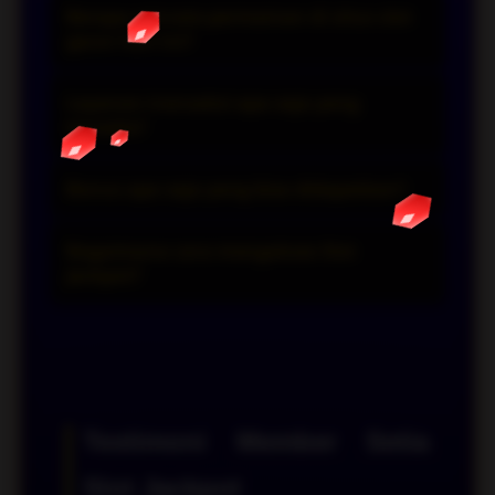
Slot Jackpot adalah situs slot online resmi
Berapa winrate permainan di situs slot
dan terpercaya di Indonesia dengan
gacor hari ini?
pilihan permainan terlengkap. Situs ini
Slot Jackpot bekerja sama dengan provider
dijamin aman karena telah mengantongi
Layanan transaksi apa saja yang
resmi seperti slot88 untuk menghadirkan
lisensi resmi PAGCOR.
tersedia?
permainan slot gacor hari ini gampang
Tersedia layanan pelanggan profesional
menang dengan winrate hingga 99.8%.
Bonus apa saja yang bisa didapatkan?
serta transaksi via Bank dan E-wallet 24
jam nonstop tanpa hambatan, lengkap
Pemain dapat menikmati berbagai promo
Bagaimana cara mengakses Slot
dengan fitur VIP untuk member setia.
menarik seperti Bonus Deposit Harian,
Jackpot?
Cashback Mingguan, Komisi Rollingan,
Cukup ketik Slot Jackpot di pencarian
hingga Bonus Loyalty Point.
Google lewat perangkat smartphone,
tablet, atau komputer Anda akan
menemukan link resmi kami.
Testimoni Member Setia
Slot Jackpot