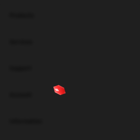
Buka
Footer Navigation
Products
Buka
Services
Buka
Support
Buka
Account
Buka
Information
Buka