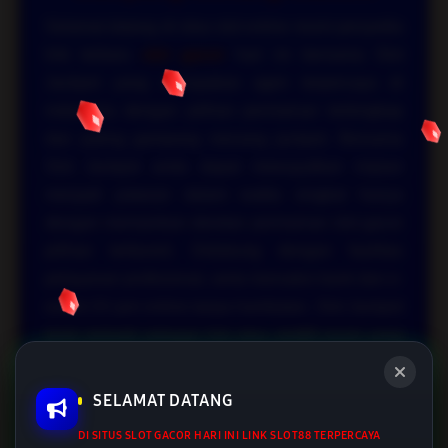
Selamat datang di situs slot online resmi penyedia
link terbaru
slot gacor
hari ini bersama Slot
Jackpot yang merupakan agen terpercaya di
indonesia dengan pilihan permainan terlengkap
dan paling gampang menang jackpot. Bersama
Slot Jackpot anda dapat mewujudkan impian
menjadi jutawan dalam waktu singkat hanya
dengan memainkan deretan permainan slot gacor
pilihan terfavorit. Didukung dengan fasilitas
pelayanan profesional, serta transaksi bank dan e-
wallet 24 jam online tanpa hambatan. Slot Jackpot
telah terbukti sebagai link situs slot88 resmi yang
konsisten memberikan sensasi kemenangan
jackpot maxwin hingga ke tingkat maksimal,
SELAMAT DATANG
lengkap dengan ketersediaan fitur VIP paling
DI SITUS SLOT GACOR HARI INI LINK SLOT88 TERPERCAYA
mutakhir untuk memanjakan seluruh member