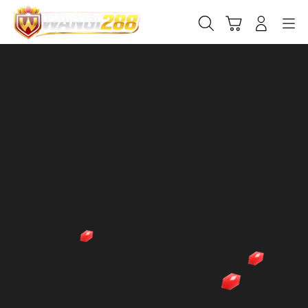
Skip
to
Cari
Troli
Login
Navigation
content