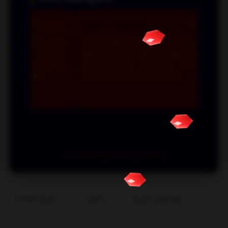
★★★★★
Budi P. — Surabaya
★★★★☆
ng menang yang
Proses deposit dan withdraw super cepat!
te-nya beneran
Bebas transaksi pakai E-wallet 24 jam penuh
ebentar langsung
tanpa drama. Pelayanan CS-nya juga
me Slot88!
sangat profesional dan ramah.
© 2026 Slot Jackpot. All rights reserved.
SITUS SLOT
>
SLOT
>
SLOT GACOR