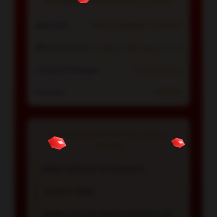
PENAWARAN TERBAIK DI Slot Jackpot
🔥
Win Rate
98.9% GAMPANG JACKPOT
💳
Sistem Deposit
E-Wallet, QRIS, Bank Lokal
⚡
Layanan Pelanggan
24 Jam Online
📱
Lisensi
PAGCOR
PENAWARAN TERBAIK DI Slot
Jackpot
BONUS DEPOSIT 8% (PGSOFT)
LOYALTY POINT
DOWNLOAD APK BONUS FREESPIN 20X