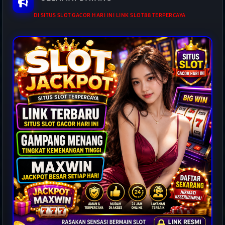
link terbaru
slot gacor
hari ini bersama Slot Jackpot yang mer
DI SITUS SLOT GACOR HARI INI LINK SLOT88 TERPERCAYA
g jackpot. Bersama Slot Jackpot anda dapat mewujudkan im
han terfavorit. Didukung dengan fasilitas pelayanan profesion
agai link situs slot88 resmi yang konsisten memberikan sen
paling mutakhir untuk memanjakan seluruh member setianya, 
 paling canggih saat ini.
tinggi, kami juga bekerja sama secara resmi dengan provid
capai 99.8%. Jadi jangan ragu lagi, segera bergabung bers
ran rupiah setiap hari. Kami selalu berkomitmen memberikan de
n, bonus cashback mingguan, bonus komisi rollingan, hingga b
 akses dengan sangat mudah dan praktis kapan saja cukup den
n komputer anda.
 Umum Seputar Situs Slot 