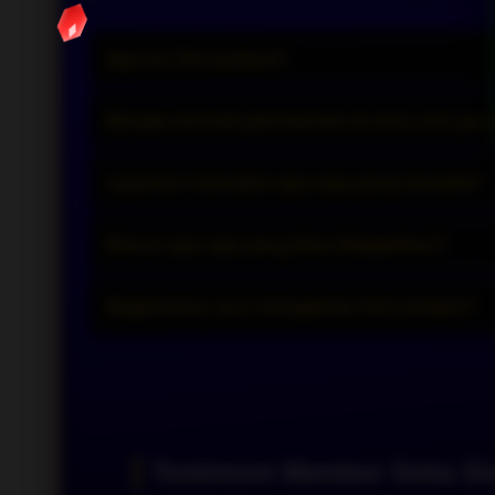
Apa itu Slot Jackpot?
Slot Jackpot adalah situs slot online resmi 
Berapa winrate permainan di situs slot gacor
mengantongi lisensi resmi PAGCOR.
Slot Jackpot bekerja sama dengan provider r
Layanan transaksi apa saja yang tersedia?
hingga 99.8%.
Tersedia layanan pelanggan profesional serta
Bonus apa saja yang bisa didapatkan?
setia.
Pemain dapat menikmati berbagai promo menar
Bagaimana cara mengakses Slot Jackpot?
Cukup ketik Slot Jackpot di pencarian Google
Testimoni Member Setia Sl