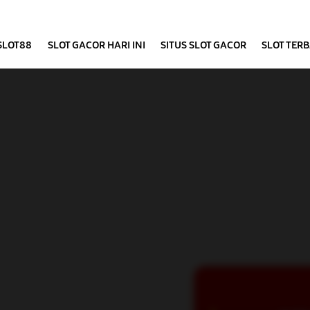
SLOT88
SLOT GACOR HARI INI
SITUS SLOT GACOR
SLOT TER
Slot Jack
Slot G