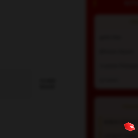
SIT
PEN
🔥
Win Rate
💳
Sistem Deposit
⚡
Layanan Pelangga
📱
Lisensi
+4 lebih
banyak
PENAW
BONUS DEPOSIT
LOYALTY POINT