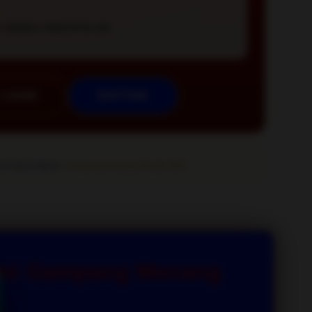
 BONUS FREESPIN 20X
LOGIN
DAFTAR
lot Gacor Resmi :
Gampang Menang Terbaik 2026.
i Ini Gampang Menang