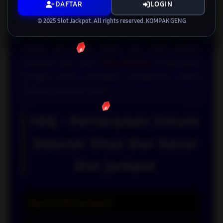
DAFTAR
LOGIN
komisi rollingan, hingga bonus loyalty point yang
sangat menguntungkan bagi para pemain. Situs
© 2025 Slot Jackpot. All rights reserved. KOMPAK GENG
slot Slot Jackpot dapat anda akses dengan sangat
mudah dan praktis kapan saja cukup dengan
mengetik kata kunci
Slot Jackpot
di pencarian
Google lewat perangkat smartphone, tablet,
maupun komputer anda.
FAQ - Pertanyaan Umum
Seputar Situs Slot Gacor
Slot Jackpot
Apa itu Slot Jackpot?