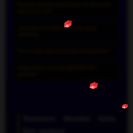
Slot Jackpot adalah situs slot online resmi
Berapa winrate permainan di situs slot
dan terpercaya di Indonesia dengan
gacor hari ini?
pilihan permainan terlengkap. Situs ini
Slot Jackpot bekerja sama dengan provider
dijamin aman karena telah mengantongi
Layanan transaksi apa saja yang
resmi seperti slot88 untuk menghadirkan
lisensi resmi PAGCOR.
tersedia?
permainan slot gacor hari ini gampang
Tersedia layanan pelanggan profesional
menang dengan winrate hingga 99.8%.
Bonus apa saja yang bisa didapatkan?
serta transaksi via Bank dan E-wallet 24
jam nonstop tanpa hambatan, lengkap
Pemain dapat menikmati berbagai promo
Bagaimana cara mengakses Slot
dengan fitur VIP untuk member setia.
menarik seperti Bonus Deposit Harian,
Jackpot?
Cashback Mingguan, Komisi Rollingan,
Cukup ketik Slot Jackpot di pencarian
hingga Bonus Loyalty Point.
Google lewat perangkat smartphone,
tablet, atau komputer Anda akan
menemukan link resmi kami.
Testimoni Member Setia
Slot Jackpot