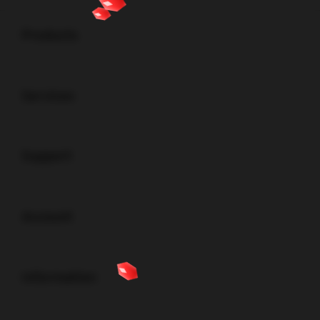
Buka
Footer Navigation
Products
Buka
Services
Buka
Support
Buka
Account
Buka
Information
Buka