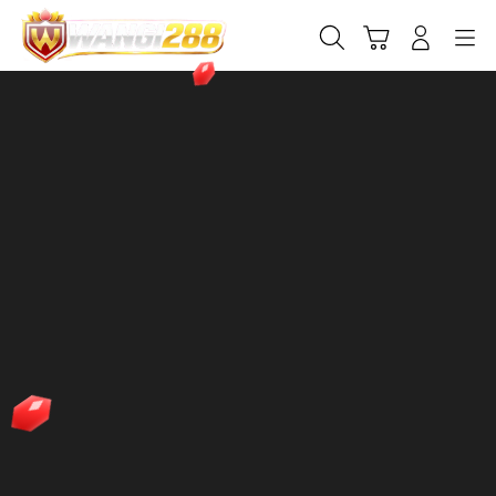
Skip
to
Cari
Troli
Login
Navigation
content