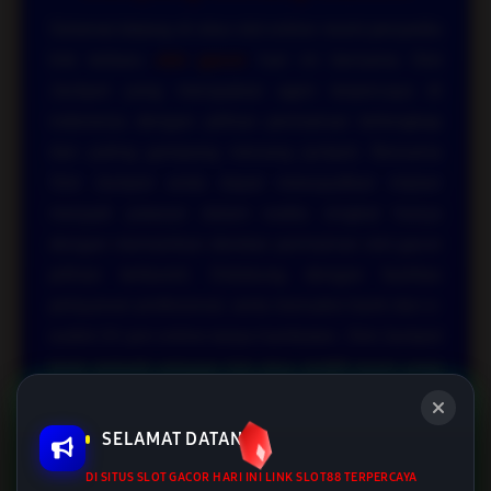
Selamat datang di situs slot online resmi penyedia
link terbaru
slot gacor
hari ini bersama Slot
Jackpot yang merupakan agen terpercaya di
indonesia dengan pilihan permainan terlengkap
dan paling gampang menang jackpot. Bersama
Slot Jackpot anda dapat mewujudkan impian
menjadi jutawan dalam waktu singkat hanya
dengan memainkan deretan permainan slot gacor
pilihan terfavorit. Didukung dengan fasilitas
pelayanan profesional, serta transaksi bank dan e-
wallet 24 jam online tanpa hambatan. Slot Jackpot
telah terbukti sebagai link situs slot88 resmi yang
konsisten memberikan sensasi kemenangan
jackpot maxwin hingga ke tingkat maksimal,
SELAMAT DATANG
lengkap dengan ketersediaan fitur VIP paling
DI SITUS SLOT GACOR HARI INI LINK SLOT88 TERPERCAYA
mutakhir untuk memanjakan seluruh member