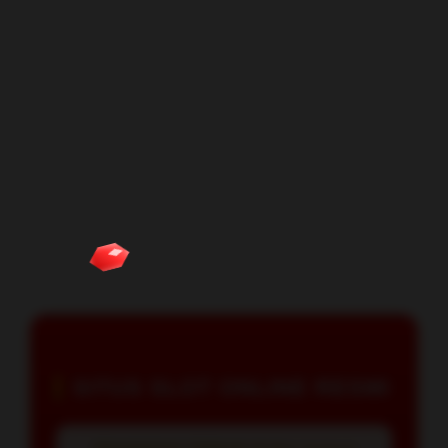
Slot Jackpot : Link
Terbaru Situs Slot Gacor
Hari Ini Gampang Menang
Maxwin
SITUS SLOT ONLINE RESMI