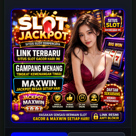
setianya, serta telah mengantongi lisensi resmi
dari PAGCOR sebagai rekomendasi situs
slot
online terupdate dan paling canggih saat ini.
Untuk menghadirkan pengalaman bermain tingkat
tinggi, kami juga bekerja sama secara resmi
dengan provider ternama slot88 guna menyajikan
permainan
slot gampang menang
dengan
persentase winrate mencapai 99.8%. Jadi jangan
ragu lagi, segera bergabung bersama Slot Jackpot
dan raih kesempatan memenangkan hadiah
jackpot bernilai ratusan juta hingga miliaran rupiah
setiap hari. Kami selalu berkomitmen memberikan
deretan keuntungan melimpah melalui berbagai
tawaran promo bonus terbaik, seperti bonus
deposit harian, bonus cashback mingguan, bonus