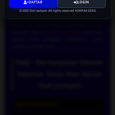
DAFTAR
LOGIN
komisi rollingan, hingga bonus loyalty point yang
sangat menguntungkan bagi para pemain. Situs
© 2025 Slot Jackpot. All rights reserved. KOMPAK GENG
slot Slot Jackpot dapat anda akses dengan sangat
mudah dan praktis kapan saja cukup dengan
mengetik kata kunci
Slot Jackpot
di pencarian
Google lewat perangkat smartphone, tablet,
maupun komputer anda.
FAQ - Pertanyaan Umum
Seputar Situs Slot Gacor
Slot Jackpot
Apa itu Slot Jackpot?