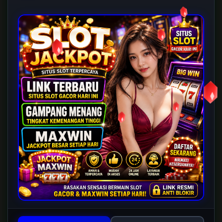
setianya, serta telah mengantongi lisensi resmi
dari PAGCOR sebagai rekomendasi situs
slot
online terupdate dan paling canggih saat ini.
Untuk menghadirkan pengalaman bermain tingkat
tinggi, kami juga bekerja sama secara resmi
dengan provider ternama slot88 guna menyajikan
permainan
slot gampang menang
dengan
persentase winrate mencapai 99.8%. Jadi jangan
ragu lagi, segera bergabung bersama Slot Jackpot
dan raih kesempatan memenangkan hadiah
jackpot bernilai ratusan juta hingga miliaran rupiah
setiap hari. Kami selalu berkomitmen memberikan
deretan keuntungan melimpah melalui berbagai
tawaran promo bonus terbaik, seperti bonus
deposit harian, bonus cashback mingguan, bonus