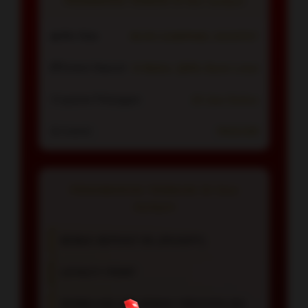
PENAWARAN TERBAIK DI Slot Jackpot
🔥
Win Rate
98.9% GAMPANG JACKPOT
💳
Sistem Deposit
E-Wallet, QRIS, Bank Lokal
⚡
Layanan Pelanggan
24 Jam Online
📱
Lisensi
PAGCOR
PENAWARAN TERBAIK DI Slot
Jackpot
BONUS DEPOSIT 8% (PGSOFT)
LOYALTY POINT
DOWNLOAD APK BONUS FREESPIN 20X