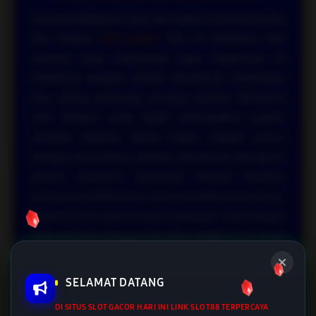
Selamat datang di situs slot online resmi penyedia
link terbaru
slot gacor
hari ini bersama Slot
Jackpot yang merupakan agen terpercaya di
indonesia dengan pilihan permainan terlengkap
dan paling gampang menang jackpot. Bersama
Slot Jackpot anda dapat mewujudkan impian
menjadi jutawan dalam waktu singkat hanya
dengan memainkan deretan permainan slot gacor
pilihan terfavorit. Didukung dengan fasilitas
pelayanan profesional, serta transaksi bank dan e-
wallet 24 jam online tanpa hambatan. Slot Jackpot
telah terbukti sebagai link situs slot88 resmi yang
konsisten memberikan sensasi kemenangan
jackpot maxwin hingga ke tingkat maksimal,
SELAMAT DATANG
lengkap dengan ketersediaan fitur VIP paling
DI SITUS SLOT GACOR HARI INI LINK SLOT88 TERPERCAYA
mutakhir untuk memanjakan seluruh member