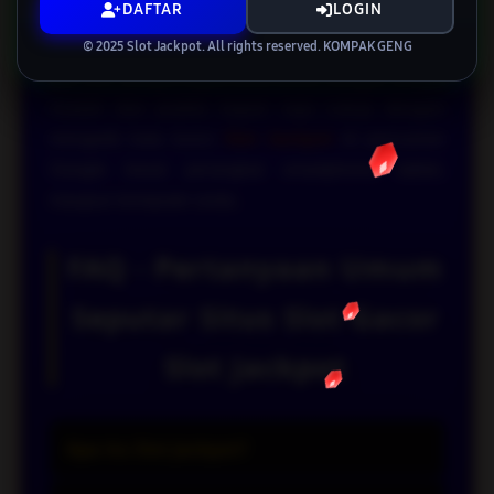
DAFTAR
LOGIN
komisi rollingan, hingga bonus loyalty point yang
sangat menguntungkan bagi para pemain. Situs
© 2025 Slot Jackpot. All rights reserved. KOMPAK GENG
slot Slot Jackpot dapat anda akses dengan sangat
mudah dan praktis kapan saja cukup dengan
mengetik kata kunci
Slot Jackpot
di pencarian
Google lewat perangkat smartphone, tablet,
maupun komputer anda.
FAQ - Pertanyaan Umum
Seputar Situs Slot Gacor
Slot Jackpot
Apa itu Slot Jackpot?