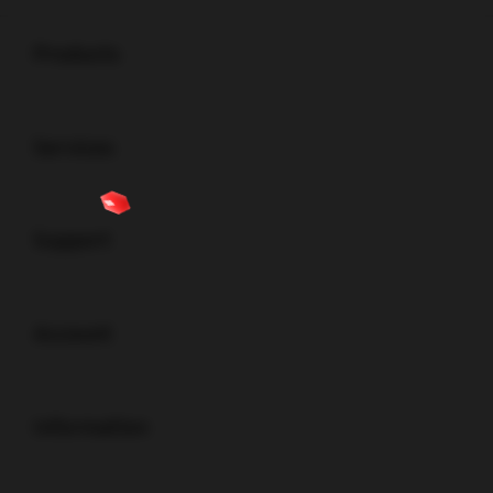
Buka
Footer Navigation
Products
Buka
Services
Buka
Support
Buka
Account
Buka
Information
Buka