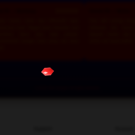
. — Bandung
★★★★★
Hendra W. — Medan
lisensi resmi dari PAGCOR bikin
Fitur VIP mantap banget, d
as main. Nggak perlu khawatir soal
istimewa dan bonus mel
an dana atau data pribadi.
deposit harian dan cash
ded banget buat yang cari situs
selalu cair tepat waktu!
© 2026 Slot Jackpot. All rights reserved.
Support
Account