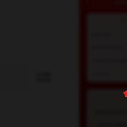
SIT
PEN
🔥
Win Rate
💳
Sistem Deposit
⚡
Layanan Pelangga
📱
Lisensi
+4 lebih
banyak
PENAW
BONUS DEPOSIT
LOYALTY POINT