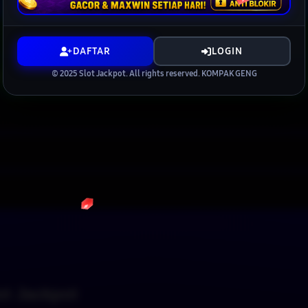
DAFTAR
LOGIN
dan terpercaya di Indonesia dengan pilihan permainan te
 hari ini?
© 2025 Slot Jackpot. All rights reserved. KOMPAK GENG
esmi seperti slot88 untuk menghadirkan permainan slot 
 transaksi via Bank dan E-wallet 24 jam nonstop tanpa ha
ik seperti Bonus Deposit Harian, Cashback Mingguan, Komi
 lewat perangkat smartphone, tablet, atau komputer Anda 
ot Jackpot