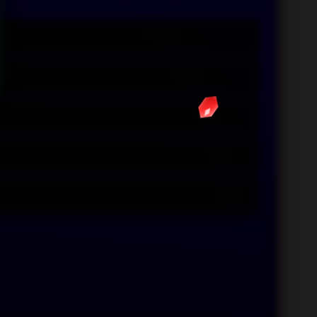
rlengkap. Situs ini dijamin aman karena telah
gacor hari ini gampang menang dengan winrate
mbatan, lengkap dengan fitur VIP untuk member
si Rollingan, hingga Bonus Loyalty Point.
akan menemukan link resmi kami.