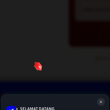
DOWNLOAD APK
Situs S
 Terbaru Situs Slot Gacor Har
Maxwin
SELAMAT DATANG