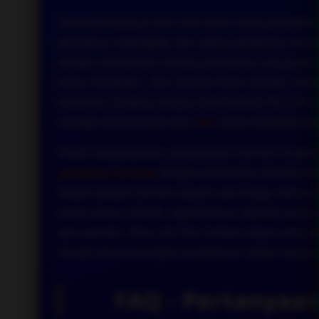
Selamat datang di situs slot online resmi penyedia 
permainan terlengkap dan paling gampang menan
dengan memainkan deretan permainan slot gacor pili
tanpa hambatan. Slot Jackpot telah terbukti seb
maksimal, lengkap dengan ketersediaan fitur VIP 
sebagai rekomendasi situs
slot
online terupdate dan
Untuk menghadirkan pengalaman bermain tingkat 
gampang menang
dengan persentase winrate men
hadiah jackpot bernilai ratusan juta hingga milia
promo bonus terbaik, seperti bonus deposit haria
para pemain. Situs slot Slot Jackpot dapat anda
Google lewat perangkat smartphone, tablet, maupu
FAQ - Pertanyaan