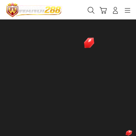
Skip
to
Cari
Troli
Login
Navigation
content