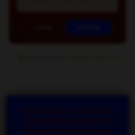
LOGIN
DAFTAR
Situs Slot Gacor Resmi :
Gampang Menang Terbaik 2026.
Layer Popup Close
Slot Jackpot : Link Terbaru
Situs Slot Gacor Hari Ini
Gampang Menang Maxwin