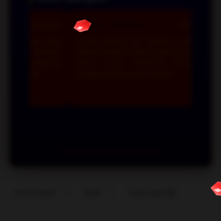
★★★★★
Budi P. — Surabaya
★★★★☆
ang menang yang
Proses deposit dan withdraw super cepat!
ate-nya beneran
Bebas transaksi pakai E-wallet 24 jam penuh
sebentar langsung
tanpa drama. Pelayanan CS-nya juga
me Slot88!
sangat profesional dan ramah.
© 2026 Slot Jackpot. All rights reserved.
SITUS SLOT
>
SLOT
>
SLOT GACOR