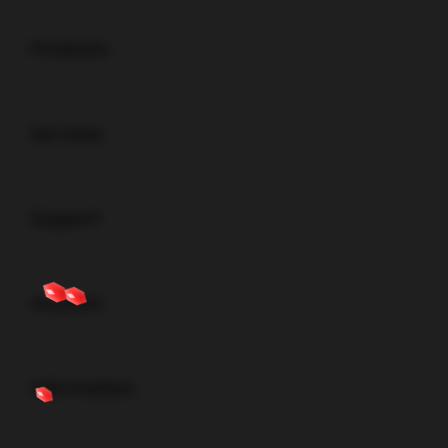
Buka
Footer Navigation
Products
Buka
Services
Buka
Support
Buka
Account
Buka
Information
Buka