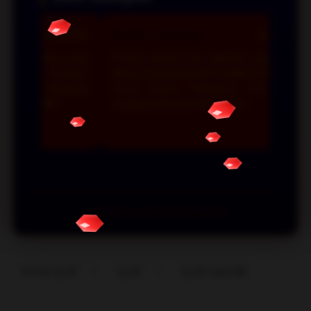
★★★★★
Budi P. — Surabaya
★★★★☆
ng menang yang
Proses deposit dan withdraw super cepat!
te-nya beneran
Bebas transaksi pakai E-wallet 24 jam penuh
ebentar langsung
tanpa drama. Pelayanan CS-nya juga
e Slot88!
sangat profesional dan ramah.
© 2026 Slot Jackpot. All rights reserved.
SITUS SLOT
>
SLOT
>
SLOT GACOR