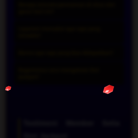
Slot Jackpot adalah situs slot online resmi
Berapa winrate permainan di situs slot
dan terpercaya di Indonesia dengan
gacor hari ini?
pilihan permainan terlengkap. Situs ini
Slot Jackpot bekerja sama dengan provider
dijamin aman karena telah mengantongi
Layanan transaksi apa saja yang
resmi seperti slot88 untuk menghadirkan
lisensi resmi PAGCOR.
tersedia?
permainan slot gacor hari ini gampang
Tersedia layanan pelanggan profesional
menang dengan winrate hingga 99.8%.
Bonus apa saja yang bisa didapatkan?
serta transaksi via Bank dan E-wallet 24
jam nonstop tanpa hambatan, lengkap
Pemain dapat menikmati berbagai promo
Bagaimana cara mengakses Slot
dengan fitur VIP untuk member setia.
menarik seperti Bonus Deposit Harian,
Jackpot?
Cashback Mingguan, Komisi Rollingan,
Cukup ketik Slot Jackpot di pencarian
hingga Bonus Loyalty Point.
Google lewat perangkat smartphone,
tablet, atau komputer Anda akan
menemukan link resmi kami.
Testimoni Member Setia
Slot Jackpot