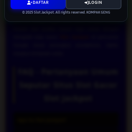
DAFTAR
LOGIN
komisi rollingan, hingga bonus loyalty point yang
sangat menguntungkan bagi para pemain. Situs
© 2025 Slot Jackpot. All rights reserved. KOMPAK GENG
slot Slot Jackpot dapat anda akses dengan sangat
mudah dan praktis kapan saja cukup dengan
mengetik kata kunci
Slot Jackpot
di pencarian
Google lewat perangkat smartphone, tablet,
maupun komputer anda.
FAQ - Pertanyaan Umum
Seputar Situs Slot Gacor
Slot Jackpot
Apa itu Slot Jackpot?