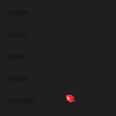
Buka
Footer Navigation
Products
Buka
Services
Buka
Support
Buka
Account
Buka
Information
Buka