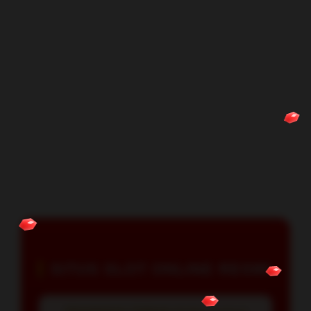
Slot Jackpot : Link
Terbaru Situs Slot Gacor
Hari Ini Gampang Menang
Maxwin
SITUS SLOT ONLINE RESMI