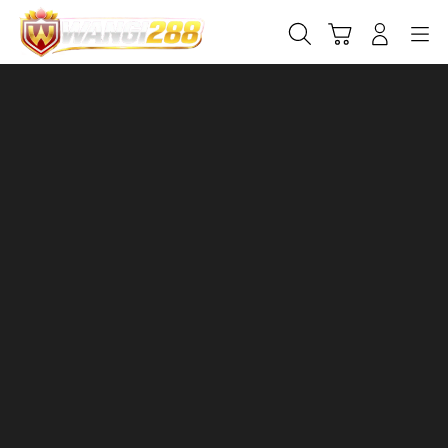
Skip
to
Cari
Troli
Login
Navigation
content