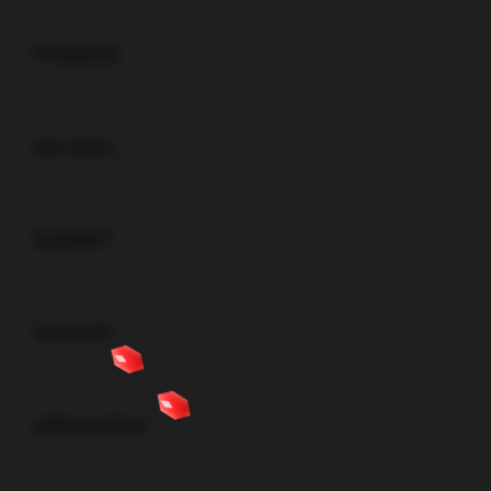
Buka
Footer Navigation
Products
Buka
Services
Buka
Support
Buka
Account
Buka
Information
Buka