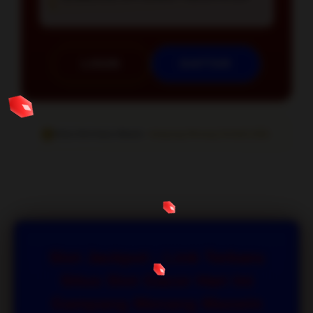
LOGIN
DAFTAR
Situs Slot Gacor Resmi :
Gampang Menang Terbaik 2026.
Layer Popup Close
Slot Jackpot : Link Terbaru
Situs Slot Gacor Hari Ini
Gampang Menang Maxwin