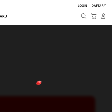
LOGIN
DAFTAR
Cari
Troli
Login/Sign-Up
BARU
Cari
pot : Link Terbaru Situs
acor Hari Ini Gampang
Menang Maxwin