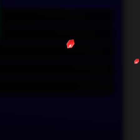
rlengkap. Situs ini dijamin aman karena telah
gacor hari ini gampang menang dengan winrate
mbatan, lengkap dengan fitur VIP untuk member
si Rollingan, hingga Bonus Loyalty Point.
akan menemukan link resmi kami.