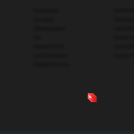
Pusat Bantuan
DAFTAR Slo
Slot Jackpot
Daftar Aku
WhatsApp Support
Lupa Passw
FAQ
Riwayat Tr
Kebijakan Privasi
Fitur Verifi
Syarat & Ketentuan
Program VI
Responsible Gaming