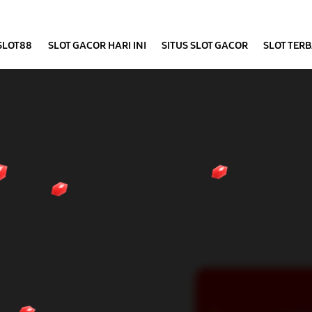
SLOT88
SLOT GACOR HARI INI
SITUS SLOT GACOR
SLOT TER
Slot Jack
Slot G