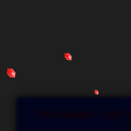
Layer Popup Close
Slot Jackpot : Link