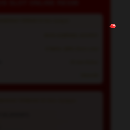
US SLOT ONLINE RESMI
AWARAN TERBAIK DI Slot Jackpot
98.9% GAMPANG JACKPOT
E-Wallet, QRIS, Bank Lokal
n
24 Jam Online
PAGCOR
ARAN TERBAIK DI Slot Jackpot
 8% (PGSOFT)