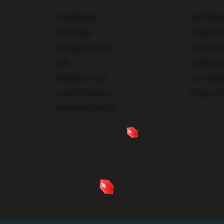
Pusat Bantuan
DAFTAR Slo
Slot Jackpot
Daftar Aku
WhatsApp Support
Lupa Passw
FAQ
Riwayat Tr
Kebijakan Privasi
Fitur Verifi
Syarat & Ketentuan
Program VI
Responsible Gaming