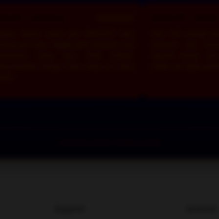
. — Bandung
★★★★★
Hendra W. — Medan
lisensi resmi dari PAGCOR bikin
Fitur VIP mantap banget, 
as main. Nggak perlu khawatir soal
istimewa dan bonus mel
an dana atau data pribadi.
deposit harian dan cash
ded banget buat yang cari situs
selalu cair tepat waktu!
© 2026 Slot Jackpot. All rights reserved.
Support
Account