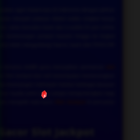
upakan agen terpercaya di indonesia dengan pilihan
pian menjadi jutawan dalam waktu singkat hanya
al, serta transaksi bank dan e-wallet 24 jam online
sasi kemenangan jackpot maxwin hingga ke tingkat
serta telah mengantongi lisensi resmi dari PAGCOR
er ternama slot88 guna menyajikan permainan
slot
ama Slot Jackpot dan raih kesempatan memenangkan
retan keuntungan melimpah melalui berbagai tawaran
onus loyalty point yang sangat menguntungkan bagi
gan mengetik kata kunci
Slot Jackpot
di pencarian
Gacor Slot Jackpot