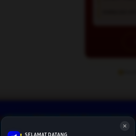
DOWNLOAD APK
Situs S
 Terbaru Situs Slot Gacor Har
Maxwin
SELAMAT DATANG