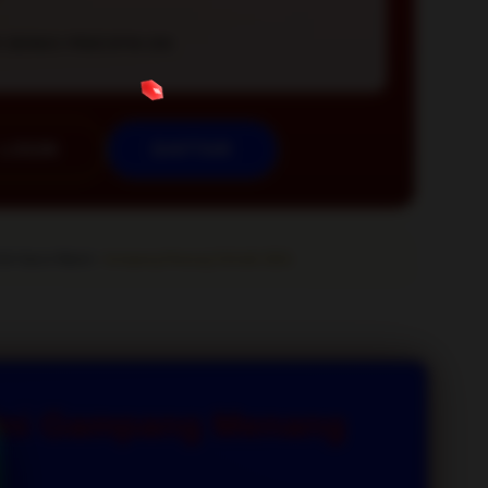
 BONUS FREESPIN 20X
LOGIN
DAFTAR
lot Gacor Resmi :
Gampang Menang Terbaik 2026.
i Ini Gampang Menang