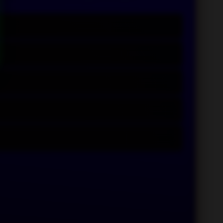
rlengkap. Situs ini dijamin aman karena telah
gacor hari ini gampang menang dengan winrate
mbatan, lengkap dengan fitur VIP untuk member
si Rollingan, hingga Bonus Loyalty Point.
akan menemukan link resmi kami.