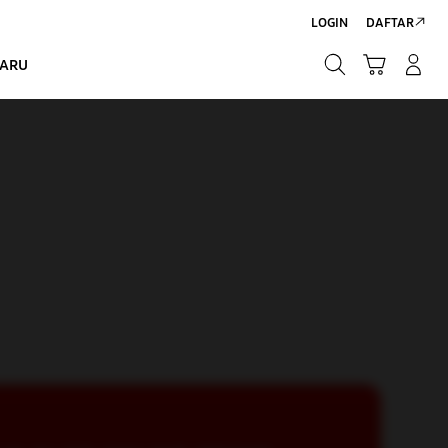
LOGIN
DAFTAR
Cari
Troli
Login/Sign-Up
BARU
Cari
pot : Link Terbaru Situs
acor Hari Ini Gampang
Menang Maxwin