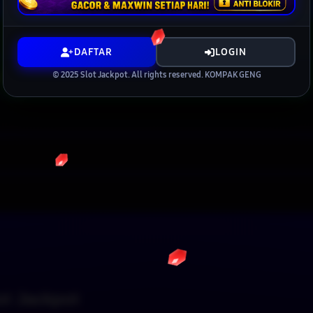
DAFTAR
LOGIN
dan terpercaya di Indonesia dengan pilihan permainan te
 hari ini?
© 2025 Slot Jackpot. All rights reserved. KOMPAK GENG
esmi seperti slot88 untuk menghadirkan permainan slot 
 transaksi via Bank dan E-wallet 24 jam nonstop tanpa ha
ik seperti Bonus Deposit Harian, Cashback Mingguan, Komi
 lewat perangkat smartphone, tablet, atau komputer Anda 
ot Jackpot