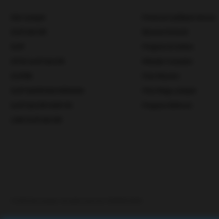
Slot Jackpot
Promo & Cashback Harian
SLOT GACOR
Bocoran & Event
SLOT
Program & Undian
SITUS SLOT GACOR
Metode Transaksi
SLOT88
Fitur Maxwin
SLOT GAMPANG MENANG
Fitur Mega Jackpot
SLOT GACOR HARI INI
Program Referral
LINK SLOT GACOR
© 2025 Slot Jackpot. All rights reserved. KOMPAK GENG