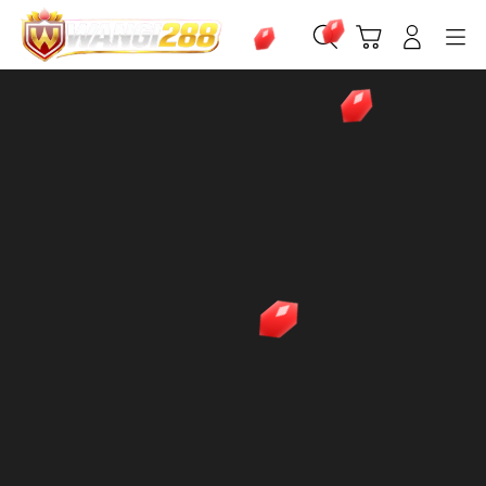
Skip
to
Cari
Troli
Login
Navigation
content