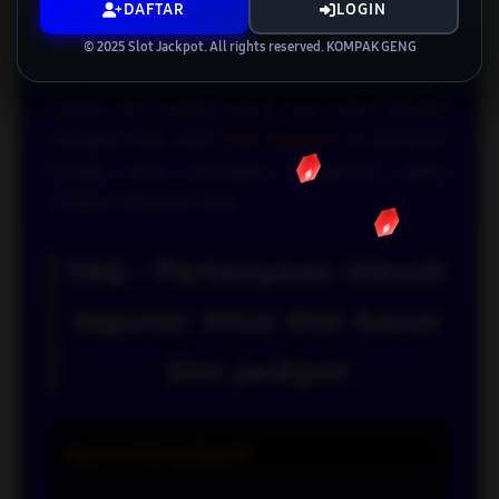
DAFTAR
LOGIN
komisi rollingan, hingga bonus loyalty point yang
sangat menguntungkan bagi para pemain. Situs
© 2025 Slot Jackpot. All rights reserved. KOMPAK GENG
slot Slot Jackpot dapat anda akses dengan sangat
mudah dan praktis kapan saja cukup dengan
mengetik kata kunci
Slot Jackpot
di pencarian
Google lewat perangkat smartphone, tablet,
maupun komputer anda.
FAQ - Pertanyaan Umum
Seputar Situs Slot Gacor
Slot Jackpot
Apa itu Slot Jackpot?