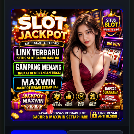
setianya, serta telah mengantongi lisensi resmi
dari PAGCOR sebagai rekomendasi situs
slot
online terupdate dan paling canggih saat ini.
Untuk menghadirkan pengalaman bermain tingkat
tinggi, kami juga bekerja sama secara resmi
dengan provider ternama slot88 guna menyajikan
permainan
slot gampang menang
dengan
persentase winrate mencapai 99.8%. Jadi jangan
ragu lagi, segera bergabung bersama Slot Jackpot
dan raih kesempatan memenangkan hadiah
jackpot bernilai ratusan juta hingga miliaran rupiah
setiap hari. Kami selalu berkomitmen memberikan
deretan keuntungan melimpah melalui berbagai
tawaran promo bonus terbaik, seperti bonus
deposit harian, bonus cashback mingguan, bonus