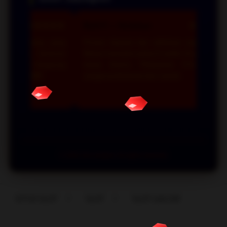
★★★★★
Budi P. — Surabaya
★★★★☆
ang menang yang
Proses deposit dan withdraw super cepat!
ate-nya beneran
Bebas transaksi pakai E-wallet 24 jam penuh
sebentar langsung
tanpa drama. Pelayanan CS-nya juga
me Slot88!
sangat profesional dan ramah.
© 2026 Slot Jackpot. All rights reserved.
SITUS SLOT
>
SLOT
>
SLOT GACOR