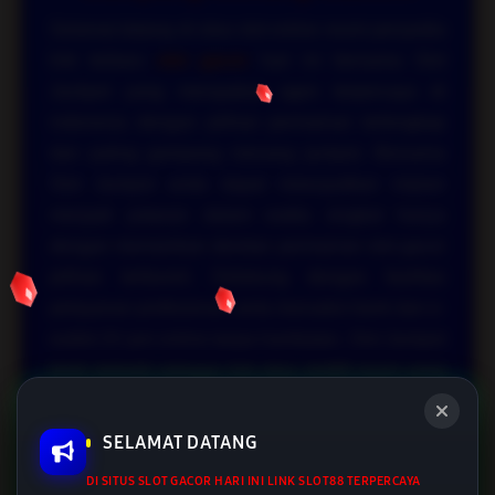
Selamat datang di situs slot online resmi penyedia
link terbaru
slot gacor
hari ini bersama Slot
Jackpot yang merupakan agen terpercaya di
indonesia dengan pilihan permainan terlengkap
dan paling gampang menang jackpot. Bersama
Slot Jackpot anda dapat mewujudkan impian
menjadi jutawan dalam waktu singkat hanya
dengan memainkan deretan permainan slot gacor
pilihan terfavorit. Didukung dengan fasilitas
pelayanan profesional, serta transaksi bank dan e-
wallet 24 jam online tanpa hambatan. Slot Jackpot
telah terbukti sebagai link situs slot88 resmi yang
konsisten memberikan sensasi kemenangan
jackpot maxwin hingga ke tingkat maksimal,
SELAMAT DATANG
lengkap dengan ketersediaan fitur VIP paling
DI SITUS SLOT GACOR HARI INI LINK SLOT88 TERPERCAYA
mutakhir untuk memanjakan seluruh member