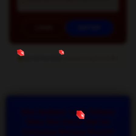
LOGIN
DAFTAR
Situs Slot Gacor Resmi :
Gampang Menang Terbaik 2026.
Layer Popup Close
Slot Jackpot : Link Terbaru
Situs Slot Gacor Hari Ini
Gampang Menang Maxwin