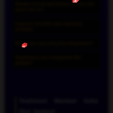
Slot Jackpot adalah situs slot online resmi
Berapa winrate permainan di situs slot
dan terpercaya di Indonesia dengan
gacor hari ini?
pilihan permainan terlengkap. Situs ini
Slot Jackpot bekerja sama dengan provider
dijamin aman karena telah mengantongi
Layanan transaksi apa saja yang
resmi seperti slot88 untuk menghadirkan
lisensi resmi PAGCOR.
tersedia?
permainan slot gacor hari ini gampang
Tersedia layanan pelanggan profesional
menang dengan winrate hingga 99.8%.
Bonus apa saja yang bisa didapatkan?
serta transaksi via Bank dan E-wallet 24
jam nonstop tanpa hambatan, lengkap
Pemain dapat menikmati berbagai promo
Bagaimana cara mengakses Slot
dengan fitur VIP untuk member setia.
menarik seperti Bonus Deposit Harian,
Jackpot?
Cashback Mingguan, Komisi Rollingan,
Cukup ketik Slot Jackpot di pencarian
hingga Bonus Loyalty Point.
Google lewat perangkat smartphone,
tablet, atau komputer Anda akan
menemukan link resmi kami.
Testimoni Member Setia
Slot Jackpot