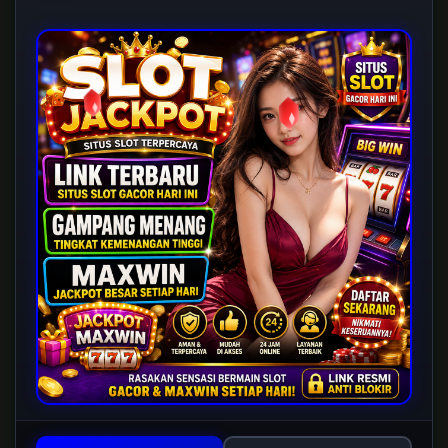
setianya, serta telah mengantongi lisensi resmi
dari PAGCOR sebagai rekomendasi situs
slot
online terupdate dan paling canggih saat ini.
Untuk menghadirkan pengalaman bermain tingkat
tinggi, kami juga bekerja sama secara resmi
dengan provider ternama slot88 guna menyajikan
permainan
slot gampang menang
dengan
persentase winrate mencapai 99.8%. Jadi jangan
ragu lagi, segera bergabung bersama Slot Jackpot
dan raih kesempatan memenangkan hadiah
jackpot bernilai ratusan juta hingga miliaran rupiah
setiap hari. Kami selalu berkomitmen memberikan
deretan keuntungan melimpah melalui berbagai
tawaran promo bonus terbaik, seperti bonus
deposit harian, bonus cashback mingguan, bonus